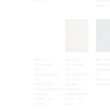
1915
Raum Me
Belford
Akte 153.
Akte 154.
Akte 155
Dokumente
Dokumente
Vorläufig
der
des
Dienstve
Armeeabteilung
Generalstabes
der
des
des A.O.K. 2
Kriegsam
Preußischen
und der
Magdebu
Kriegsministeriums
Geheimen
über die
Feldpolizei des
außen- und
A.O.K. 7 zu
innenp...
beso...