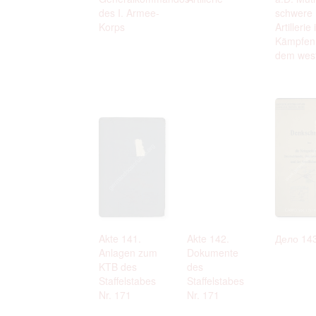
des I. Armee-
schwere
Korps
Artillerie
Kämpfen
dem westl
Akte 141.
Akte 142.
Дело 14
Anlagen zum
Dokumente
KTB des
des
Staffelstabes
Staffelstabes
Nr. 171
Nr. 171