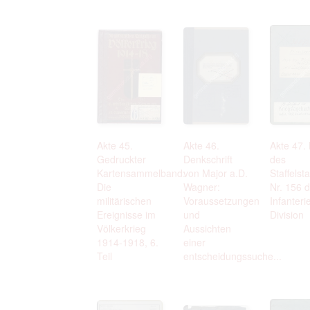
Akte 45.
Akte 46.
Akte 47.
Gedruckter
Denkschrift
des
Kartensammelband:
von Major a.D.
Staffelst
Die
Wagner:
Nr. 156 d
militärischen
Voraussetzungen
Infanteri
Ereignisse im
und
Division
Völkerkrieg
Aussichten
1914-1918, 6.
einer
Teil
entscheidungssuche...