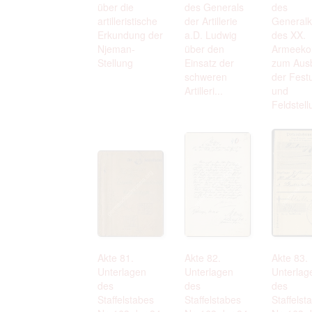
über die
des Generals
des
artilleristische
der Artillerie
General
Erkundung der
a.D. Ludwig
des XX.
Njeman-
über den
Armeeko
Stellung
Einsatz der
zum Aus
schweren
der Fest
Artilleri...
und
Feldstellu
Akte 81.
Akte 82.
Akte 83.
Unterlagen
Unterlagen
Unterlag
des
des
des
Staffelstabes
Staffelstabes
Staffelst