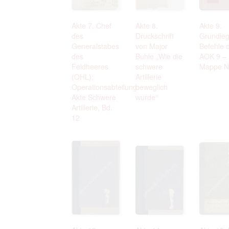
Akte 7. Chef
Akte 8.
Akte 9.
des
Druckschrift
Grundle
Generalstabes
von Major
Befehle 
des
Buhle „Wie die
AOK 9 –
Feldheeres
schwere
Mappe Nr
(OHL);
Artillerie
Operationsabteilung:
beweglich
Akte Schwere
wurde“
Artillerie, Bd.
12