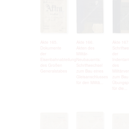
Akte 165.
Akte 166.
Akte 167
Dokumente
Akten des
Schriftw
der
Militär-
der
Eisenbahnabteilung
Neubauamts:
Indentan
des Großen
Schriftwechsel
des
Generalstabes
zum Bau eines
Militärv
Gleisanschlusses
zum Bau
für den Militä...
Übungsp
für die...