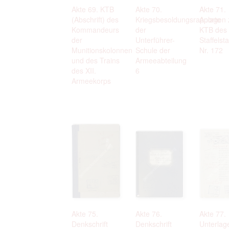
Akte 69. KTB
Akte 70.
Akte 71.
(Abschrift) des
Kriegsbesoldungsrapporte
Anlagen
Kommandeurs
der
KTB des
der
Unterführer-
Staffelst
Munitionskolonnen
Schule der
Nr. 172
und des Trains
Armeeabteilung
des XII.
6
Armeekorps
Akte 75.
Akte 76.
Akte 77.
Denkschrift
Denkschrift
Unterlag