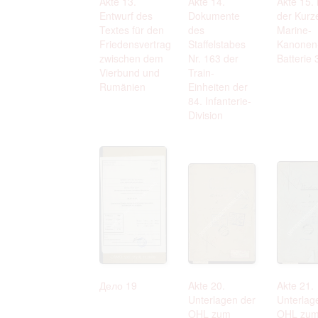
Akte 13.
Akte 14.
Akte 15.
Entwurf des
Dokumente
der Kurz
Textes für den
des
Marine-
Friedensvertrag
Staffelstabes
Kanonen
zwischen dem
Nr. 163 der
Batterie 
Vierbund und
Train-
Rumänien
Einheiten der
84. Infanterie-
Division
Дело 19
Akte 20.
Akte 21.
Unterlagen der
Unterlag
OHL zum
OHL zu