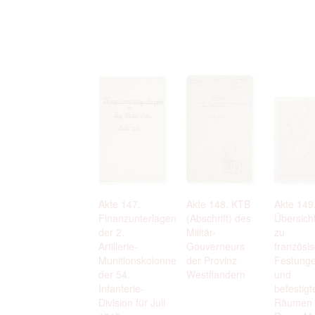
Akte 147.
Akte 148. KTB
Akte 149
Finanzunterlagen
(Abschrift) des
Übersich
der 2.
Militär-
zu
Artillerie-
Gouverneurs
französi
Munitionskolonne
der Provinz
Festung
der 54.
Westflandern
und
Infanterie-
befestigt
Division für Juli
Räumen 