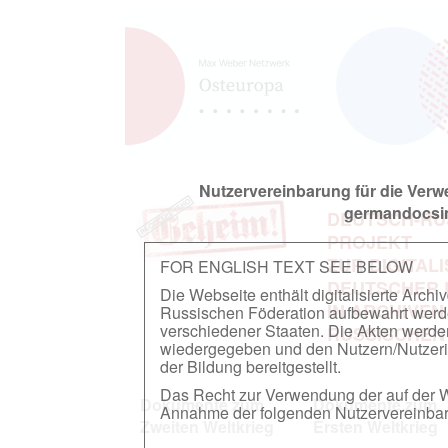
Nutzervereinbarung für die Ver
germandocsin
DEUTSCH-RU
PROJEKT
ZUR DIGITAL
FOR ENGLISH TEXT SEE BELOW
DEUTSCHER
Die Webseite enthält digitalisierte Arch
IN ARCHIVEN
Russischen Föderation aufbewahrt werden.
verschiedener Staaten. Die Akten werde
RUSSISCHEN
wiedergegeben und den Nutzern/Nutzeri
der Bildung bereitgestellt.
Das Recht zur Verwendung der auf der We
Dokumente zum
Dokumente zum
Annahme der folgenden Nutzervereinbaru
Zweiten Weltkrieg
Ersten Weltkrieg