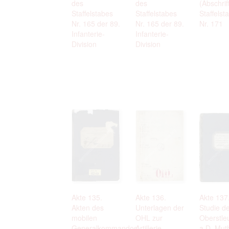
des
des
(Abschrif
Staffelstabes
Staffelstabes
Staffelst
Nr. 165 der 89.
Nr. 165 der 89.
Nr. 171
Infanterie-
Infanterie-
Division
Division
Akte 135.
Akte 136.
Akte 137
Akten des
Unterlagen der
Studie d
mobilen
OHL zur
Oberstle
Generalkommandos
Artillerie
a.D. Mut