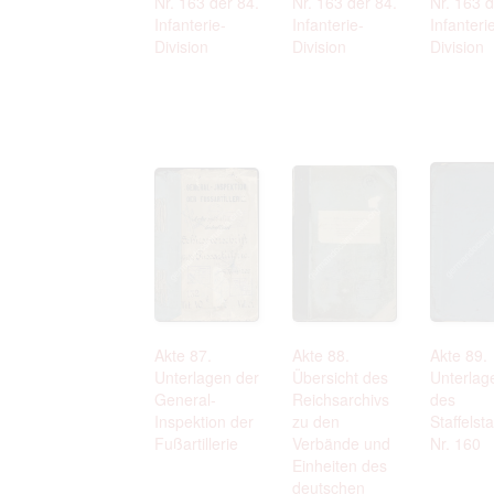
Nr. 163 der 84.
Nr. 163 der 84.
Nr. 163 d
Infanterie-
Infanterie-
Infanteri
Division
Division
Division
Akte 87.
Akte 88.
Akte 89.
Unterlagen der
Übersicht des
Unterlag
General-
Reichsarchivs
des
Inspektion der
zu den
Staffelst
Fußartillerie
Verbände und
Nr. 160
Einheiten des
deutschen