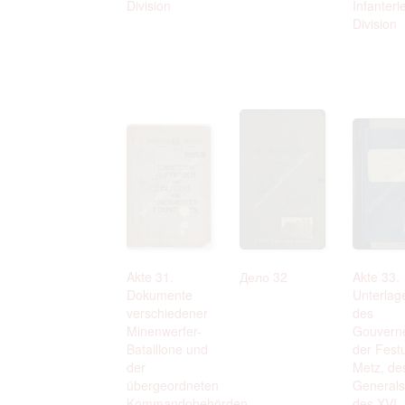
Division
Infanteri
Division
Akte 31.
Дело 32
Akte 33.
Dokumente
Unterlag
verschiedener
des
Minenwerfer-
Gouvern
Bataillone und
der Fest
der
Metz, de
übergeordneten
Generals
Kommandobehörden
des XVI.