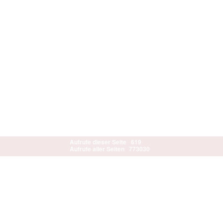
Aufrufe dieser Seite
619
Aufrufe aller Seiten
773030