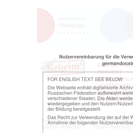
Nutzervereinbarung für die Ver
germandocsin
DEUTSCH-RU
PROJEKT
ZUR DIGITAL
FOR ENGLISH TEXT SEE BELOW
DEUTSCHER
Die Webseite enthält digitalisierte Arch
IN ARCHIVEN
Russischen Föderation aufbewahrt werden.
verschiedener Staaten. Die Akten werde
RUSSISCHEN
wiedergegeben und den Nutzern/Nutzeri
der Bildung bereitgestellt.
Das Recht zur Verwendung der auf der We
Dokumente zum
Dokumente zum
Annahme der folgenden Nutzervereinbaru
Zweiten Weltkrieg
Ersten Weltkrieg