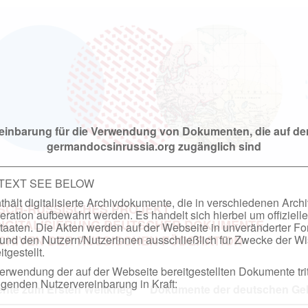
einbarung für die Verwendung von Dokumenten, die auf de
germandocsinrussia.org zugänglich sind
 TEXT SEE BELOW
hält digitalisierte Archivdokumente, die in verschiedenen Arch
SCH-RUSSISCHES PROJEKT
ation aufbewahrt werden. Es handelt sich hierbei um offizielle
DIGITALISIERUNG DEUTSCHER DOKUMENTE
taaten. Die Akten werden auf der Webseite in unveränderter F
nd den Nutzern/Nutzerinnen ausschließlich für Zwecke der Wi
RCHIVEN DER RUSSISCHEN FÖDERATION
tgestellt.
rwendung der auf der Webseite bereitgestellten Dokumente trit
genden Nutzervereinbarung in Kraft:
te zum Ersten Weltkrieg
Dokumente der deutschen Geh