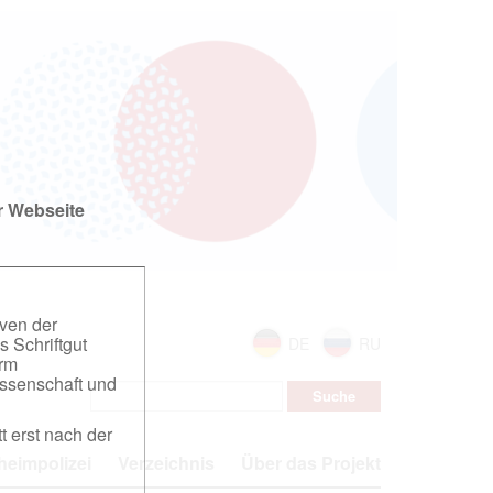
r Webseite
iven der
s Schriftgut
DE
RU
orm
ssenschaft und
t erst nach der
eimpolizei
Verzeichnis
Über das Projekt