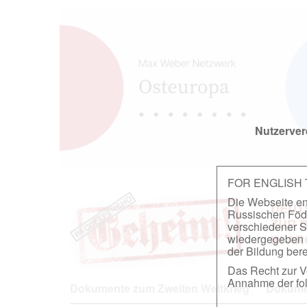
Nutzerver
FOR ENGLISH
Die Webseite ent
DEUT
Russischen Föder
ZUR 
verschiedener S
wiedergegeben u
IN A
der Bildung berei
Das Recht zur Ve
Annahme der fol
Dokumente zum Zweiten Weltkrieg
Dokumen