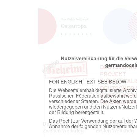
Nutzervereinbarung für die Ver
germandocsin
DEUTSCH-RU
PROJEKT
ZUR DIGITAL
FOR ENGLISH TEXT SEE BELOW
DEUTSCHER
Die Webseite enthält digitalisierte Arch
IN ARCHIVEN
Russischen Föderation aufbewahrt werden.
verschiedener Staaten. Die Akten werde
RUSSISCHEN
wiedergegeben und den Nutzern/Nutzeri
der Bildung bereitgestellt.
Das Recht zur Verwendung der auf der We
Dokumente zum
Dokumente zum
Annahme der folgenden Nutzervereinbaru
Zweiten Weltkrieg
Ersten Weltkrieg