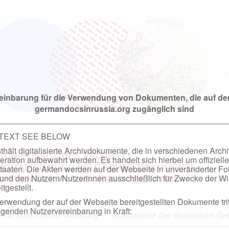
einbarung für die Verwendung von Dokumenten, die auf de
germandocsinrussia.org zugänglich sind
 TEXT SEE BELOW
hält digitalisierte Archivdokumente, die in verschiedenen Arch
SCH-RUSSISCHES PROJEKT
ation aufbewahrt werden. Es handelt sich hierbei um offizielle
DIGITALISIERUNG DEUTSCHER DOKUMENTE
taaten. Die Akten werden auf der Webseite in unveränderter F
nd den Nutzern/Nutzerinnen ausschließlich für Zwecke der Wi
RCHIVEN DER RUSSISCHEN FÖDERATION
tgestellt.
rwendung der auf der Webseite bereitgestellten Dokumente trit
genden Nutzervereinbarung in Kraft:
te zum Ersten Weltkrieg
Dokumente der deutschen Geh