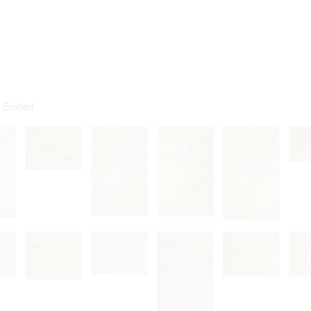
ta contained in documents published at the website shall not be subject
 or transfer to third parties in whatever form.
 to private life of particular individuals, their private relations and prop
ay otherwise be used in anonymous form only.
rsons that are historical figures of contemporary history or public offic
of their duties) these requirements are only applicable to their private 
s notion. Otherwise, the user assumes the obligation to duly treat infor
ion.
 of documents related to individuals is not allowed.
Embed
umes legal responsibility before affected parties in case privacy or rul
subject to data protection are breached. Individuals or organizations inv
uction shall be free from all and any liability for breach of the above r
iliarize with documents made available at the website arises on
 hereof.