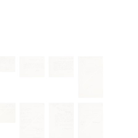
 to copying,
erty are not subject
ials (with regard to
life in the narrow
mation subject to
es of handling
olved in this
ules by website
ly once you