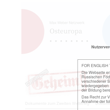
Nutzerver
FOR ENGLISH
Die Webseite ent
DEUT
Russischen Föder
ZUR 
verschiedener S
wiedergegeben u
IN A
der Bildung berei
Das Recht zur Ve
Annahme der fol
Dokumente zum Zweiten Weltkrieg
Dokumen