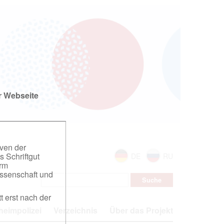
r Webseite
iven der
s Schriftgut
DE
RU
orm
ssenschaft und
t erst nach der
eimpolizei
Verzeichnis
Über das Projekt