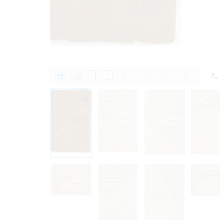
Personal da
distribution
Data related
to use or m
Regarding pe
performance 
sense of thi
data protect
Reproduction
The user ass
information 
website prod
users.
The right to fam
accept the terms