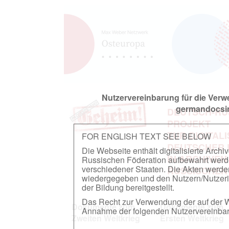
Nutzervereinbarung für die Ver
germandocsin
DEUTSCH-RU
PROJEKT
ZUR DIGITAL
FOR ENGLISH TEXT SEE BELOW
DEUTSCHER
Die Webseite enthält digitalisierte Arch
IN ARCHIVEN
Russischen Föderation aufbewahrt werden.
verschiedener Staaten. Die Akten werde
RUSSISCHEN
wiedergegeben und den Nutzern/Nutzeri
der Bildung bereitgestellt.
Das Recht zur Verwendung der auf der We
Dokumente zum
Dokumente zum
Annahme der folgenden Nutzervereinbaru
Zweiten Weltkrieg
Ersten Weltkrieg