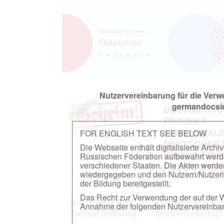
Nutzervereinbarung für die Ver
germandocsin
DEUTSCH-RU
PROJEKT
ZUR DIGITAL
FOR ENGLISH TEXT SEE BELOW
DEUTSCHER
Die Webseite enthält digitalisierte Arch
IN ARCHIVEN
Russischen Föderation aufbewahrt werden.
verschiedener Staaten. Die Akten werde
RUSSISCHEN
wiedergegeben und den Nutzern/Nutzeri
der Bildung bereitgestellt.
Das Recht zur Verwendung der auf der We
Dokumente zum
Dokumente zum
Annahme der folgenden Nutzervereinbaru
Zweiten Weltkrieg
Ersten Weltkrieg