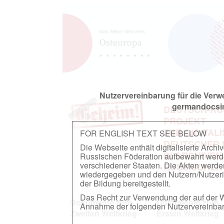
Nutzervereinbarung für die Ver
germandocsin
DEUTSCH-RU
PROJEKT
ZUR DIGITAL
FOR ENGLISH TEXT SEE BELOW
DEUTSCHER
Die Webseite enthält digitalisierte Arch
IN ARCHIVEN
Russischen Föderation aufbewahrt werden.
verschiedener Staaten. Die Akten werde
RUSSISCHEN
wiedergegeben und den Nutzern/Nutzeri
der Bildung bereitgestellt.
Das Recht zur Verwendung der auf der We
Dokumente zum
Dokumente zum
Annahme der folgenden Nutzervereinbaru
Zweiten Weltkrieg
Ersten Weltkrieg