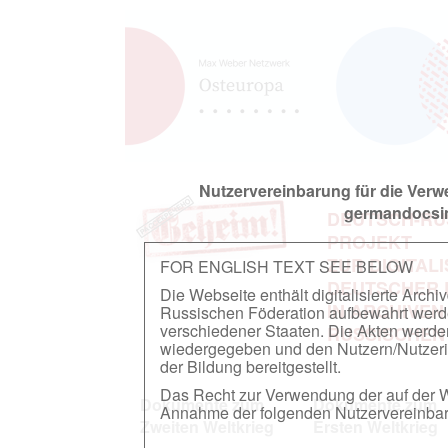
Nutzervereinbarung für die Ver
germandocsin
DEUTSCH-RU
PROJEKT
ZUR DIGITAL
FOR ENGLISH TEXT SEE BELOW
DEUTSCHER
Die Webseite enthält digitalisierte Arch
IN ARCHIVEN
Russischen Föderation aufbewahrt werden.
verschiedener Staaten. Die Akten werde
RUSSISCHEN
wiedergegeben und den Nutzern/Nutzeri
der Bildung bereitgestellt.
Das Recht zur Verwendung der auf der We
Dokumente zum
Dokumente zum
Annahme der folgenden Nutzervereinbaru
Zweiten Weltkrieg
Ersten Weltkrieg