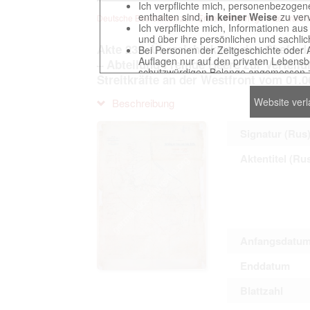
Ich verpflichte mich, personenbezogene
enthalten sind,
in keiner Weise
zu verv
Deutsche Beuteakten zum Ersten Weltkrieg im Zentralarch
Ich verpflichte mich, Informationen au
und über ihre persönlichen und sachlic
Akte 239. Übersichtskarte des Chefs d
Bei Personen der Zeitgeschichte oder 
Auflagen nur auf den privaten Lebensbe
– Abteilung Fremde Heere zur Verteilu
schutzwürdigen Belange angemessen z
Streitkräfte an der Westfront vom 01.0
Reproduktionen von Unterlagen, die sich
verpflichte mich, derartige Unterlagen
Website ver
Beschreibung
Ich erkenne an, dass ich die Verletzu
gegenüber den Berechtigten selbst zu ve
Betreibung der Seite Beteiligten bei Ver
Signatur (Rus
Aktentitel (Ru
Das Recht zur Verwendung der auf der We
Annahme dieser Nutzervereinbarung in K
Anfangsdatu
This website contains digitized archival c
countries preserved in various archives
Enddatum
to these documents exclusively for scien
The user obliges to abide by the followin
Blattzahl