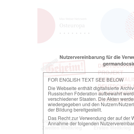
Nutzervereinbarung für die Ver
germandocsin
DEUTSCH-RU
PROJEKT
ZUR DIGITAL
FOR ENGLISH TEXT SEE BELOW
DEUTSCHER
Die Webseite enthält digitalisierte Arch
IN ARCHIVEN
Russischen Föderation aufbewahrt werden.
verschiedener Staaten. Die Akten werde
RUSSISCHEN
wiedergegeben und den Nutzern/Nutzeri
der Bildung bereitgestellt.
Das Recht zur Verwendung der auf der We
Dokumente zum
Dokumente zum
Annahme der folgenden Nutzervereinbaru
Zweiten Weltkrieg
Ersten Weltkrieg