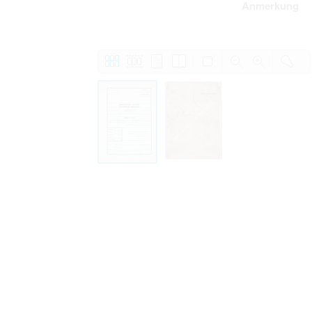
Anmerkung
Personal data contained in documents p
distribution or transfer to third parties 
Data related to private life of particular
to use or may otherwise be used in an
Regarding persons that are historical fi
performance of their duties) these requi
sense of this notion. Otherwise, the use
data protection.
Reproduction of documents related to in
The user assumes legal responsibility b
information subject to data protection a
website production shall be free from al
users.
The right to familiarize with documents 
accept the terms hereof.