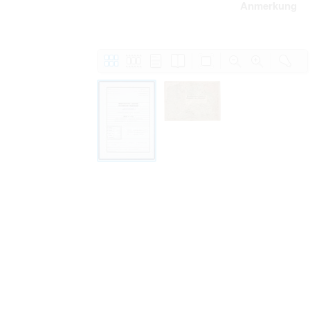
Anmerkung
Personal data contained in documents p
distribution or transfer to third parties 
Data related to private life of particular
to use or may otherwise be used in an
Regarding persons that are historical fi
performance of their duties) these requi
sense of this notion. Otherwise, the use
data protection.
Reproduction of documents related to in
The user assumes legal responsibility b
information subject to data protection a
website production shall be free from al
users.
The right to familiarize with documents 
accept the terms hereof.