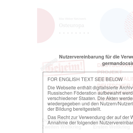
Nutzervereinbarung für die Ver
germandocsin
DEUTSCH-RU
PROJEKT
ZUR DIGITAL
FOR ENGLISH TEXT SEE BELOW
DEUTSCHER
Die Webseite enthält digitalisierte Arch
IN ARCHIVEN
Russischen Föderation aufbewahrt werden.
verschiedener Staaten. Die Akten werde
RUSSISCHEN
wiedergegeben und den Nutzern/Nutzeri
der Bildung bereitgestellt.
Das Recht zur Verwendung der auf der We
Dokumente zum
Dokumente zum
Annahme der folgenden Nutzervereinbaru
Zweiten Weltkrieg
Ersten Weltkrieg