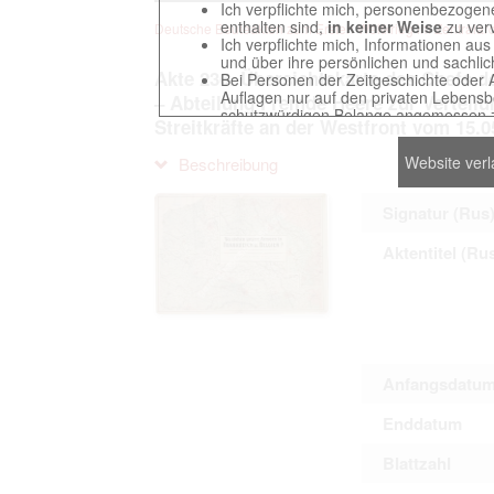
Ich verpflichte mich, personenbezogene
enthalten sind,
in keiner Weise
zu verv
Deutsche Beuteakten zum Ersten Weltkrieg im Zentralarch
Ich verpflichte mich, Informationen au
und über ihre persönlichen und sachlic
Akte 236. Übersichtskarte des Chefs d
Bei Personen der Zeitgeschichte oder 
Auflagen nur auf den privaten Lebensbe
– Abteilung Fremde Heere zur Verteilu
schutzwürdigen Belange angemessen z
Streitkräfte an der Westfront vom 15.0
Reproduktionen von Unterlagen, die sich
verpflichte mich, derartige Unterlagen
Website ver
Beschreibung
Ich erkenne an, dass ich die Verletzu
gegenüber den Berechtigten selbst zu ve
Betreibung der Seite Beteiligten bei Ver
Signatur (Rus
Aktentitel (Ru
Das Recht zur Verwendung der auf der We
Annahme dieser Nutzervereinbarung in K
Anfangsdatu
This website contains digitized archival c
countries preserved in various archives
Enddatum
to these documents exclusively for scien
The user obliges to abide by the followin
Blattzahl