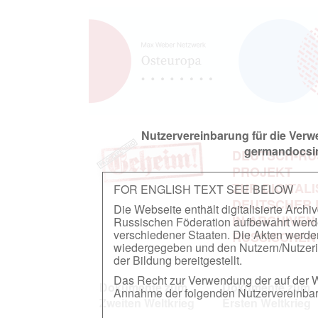
Nutzervereinbarung für die Ver
germandocsin
DEUTSCH-RU
PROJEKT
ZUR DIGITAL
FOR ENGLISH TEXT SEE BELOW
DEUTSCHER
Die Webseite enthält digitalisierte Arch
IN ARCHIVEN
Russischen Föderation aufbewahrt werden.
verschiedener Staaten. Die Akten werde
RUSSISCHEN
wiedergegeben und den Nutzern/Nutzeri
der Bildung bereitgestellt.
Das Recht zur Verwendung der auf der We
Dokumente zum
Dokumente zum
Annahme der folgenden Nutzervereinbaru
Zweiten Weltkrieg
Ersten Weltkrieg