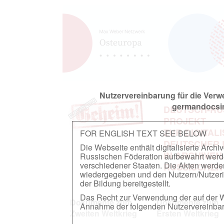
Nutzervereinbarung für die Ver
germandocsin
DEUTSCH-RU
PROJEKT
ZUR DIGITAL
FOR ENGLISH TEXT SEE BELOW
DEUTSCHER
Die Webseite enthält digitalisierte Arch
IN ARCHIVEN
Russischen Föderation aufbewahrt werden.
verschiedener Staaten. Die Akten werde
RUSSISCHEN
wiedergegeben und den Nutzern/Nutzeri
der Bildung bereitgestellt.
Das Recht zur Verwendung der auf der We
Dokumente zum
Dokumente zum
Annahme der folgenden Nutzervereinbaru
Zweiten Weltkrieg
Ersten Weltkrieg