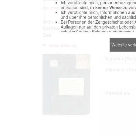
Ich verpflichte mich, personenbezogene
enthalten sind,
in keiner Weise
zu verv
Deutsche Beuteakten zum Ersten Weltkrieg im Zentralarch
Ich verpflichte mich, Informationen au
und über ihre persönlichen und sachlic
Akte 325. Aufzeichnungen des Preußi
Bei Personen der Zeitgeschichte oder 
Auflagen nur auf den privaten Lebensbe
Vorbesprechungen zum Internationale
schutzwürdigen Belange angemessen z
See
Reproduktionen von Unterlagen, die sich
verpflichte mich, derartige Unterlagen
Website ver
Beschreibung
Ich erkenne an, dass ich die Verletzu
gegenüber den Berechtigten selbst zu ve
Betreibung der Seite Beteiligten bei Ver
Signatur (Rus
Aktentitel (Ru
Das Recht zur Verwendung der auf der We
Annahme dieser Nutzervereinbarung in K
Annotation
This website contains digitized archival c
countries preserved in various archives
to these documents exclusively for scien
The user obliges to abide by the followin