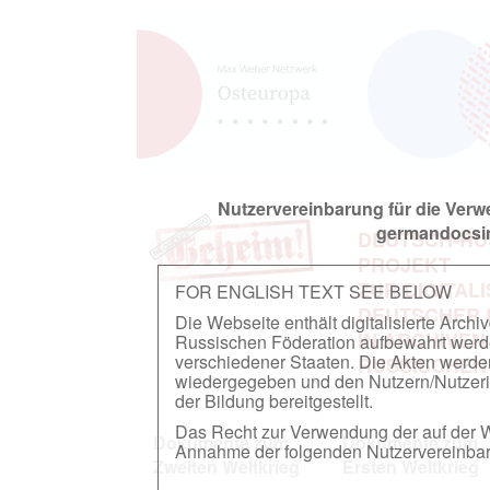
Nutzervereinbarung für die Ver
germandocsin
DEUTSCH-RU
PROJEKT
ZUR DIGITAL
FOR ENGLISH TEXT SEE BELOW
DEUTSCHER
Die Webseite enthält digitalisierte Arch
IN ARCHIVEN
Russischen Föderation aufbewahrt werden.
verschiedener Staaten. Die Akten werde
RUSSISCHEN
wiedergegeben und den Nutzern/Nutzeri
der Bildung bereitgestellt.
Das Recht zur Verwendung der auf der We
Dokumente zum
Dokumente zum
Annahme der folgenden Nutzervereinbaru
Zweiten Weltkrieg
Ersten Weltkrieg