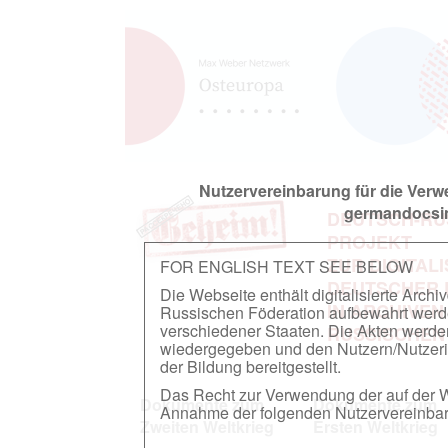
Nutzervereinbarung für die Ver
germandocsin
DEUTSCH-RU
PROJEKT
ZUR DIGITAL
FOR ENGLISH TEXT SEE BELOW
DEUTSCHER
Die Webseite enthält digitalisierte Arch
IN ARCHIVEN
Russischen Föderation aufbewahrt werden.
verschiedener Staaten. Die Akten werde
RUSSISCHEN
wiedergegeben und den Nutzern/Nutzeri
der Bildung bereitgestellt.
Das Recht zur Verwendung der auf der We
Dokumente zum
Dokumente zum
Annahme der folgenden Nutzervereinbaru
Zweiten Weltkrieg
Ersten Weltkrieg