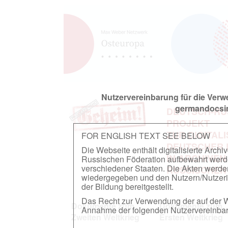
Nutzervereinbarung für die Ver
germandocsin
DEUTSCH-RU
PROJEKT
ZUR DIGITAL
FOR ENGLISH TEXT SEE BELOW
DEUTSCHER
Die Webseite enthält digitalisierte Arch
IN ARCHIVEN
Russischen Föderation aufbewahrt werden.
verschiedener Staaten. Die Akten werde
RUSSISCHEN
wiedergegeben und den Nutzern/Nutzeri
der Bildung bereitgestellt.
Das Recht zur Verwendung der auf der We
Dokumente zum
Dokumente zum
Annahme der folgenden Nutzervereinbaru
Zweiten Weltkrieg
Ersten Weltkrieg