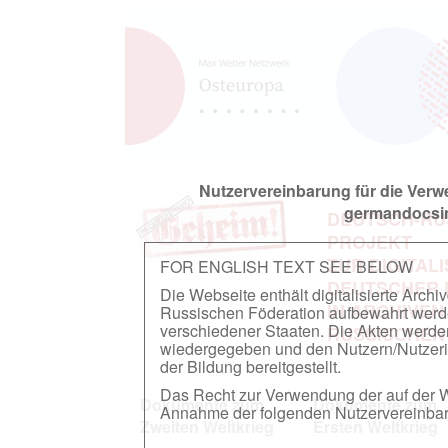
Nutzervereinbarung für die Ver
germandocsin
DEUTSCH-RU
PROJEKT
ZUR DIGITAL
FOR ENGLISH TEXT SEE BELOW
DEUTSCHER
Die Webseite enthält digitalisierte Arch
IN ARCHIVEN
Russischen Föderation aufbewahrt werden.
verschiedener Staaten. Die Akten werde
RUSSISCHEN
wiedergegeben und den Nutzern/Nutzeri
der Bildung bereitgestellt.
Das Recht zur Verwendung der auf der We
Dokumente zum
Dokumente zum
Annahme der folgenden Nutzervereinbaru
Zweiten Weltkrieg
Ersten Weltkrieg