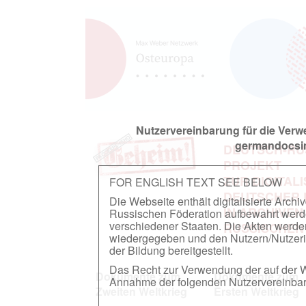
Nutzervereinbarung für die Ver
germandocsin
DEUTSCH-RU
PROJEKT
ZUR DIGITAL
FOR ENGLISH TEXT SEE BELOW
DEUTSCHER
Die Webseite enthält digitalisierte Arch
IN ARCHIVEN
Russischen Föderation aufbewahrt werden.
verschiedener Staaten. Die Akten werde
RUSSISCHEN
wiedergegeben und den Nutzern/Nutzeri
der Bildung bereitgestellt.
Das Recht zur Verwendung der auf der We
Dokumente zum
Dokumente zum
Annahme der folgenden Nutzervereinbaru
Zweiten Weltkrieg
Ersten Weltkrieg