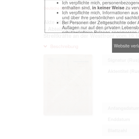
Ich verpflichte mich, personenbezogene
enthalten sind,
in keiner Weise
zu verv
Deutsche Beuteakten zum Ersten Weltkrieg im Zentralarch
Ich verpflichte mich, Informationen au
und über ihre persönlichen und sachlic
Akte 262. Übersichtskarte des Chefs d
Bei Personen der Zeitgeschichte oder 
Auflagen nur auf den privaten Lebensbe
– Abteilung Fremde Heere zur Verteilu
schutzwürdigen Belange angemessen z
Streitkräfte an der Westfront vom 19.1
Reproduktionen von Unterlagen, die sich
verpflichte mich, derartige Unterlagen
Website ver
Beschreibung
Ich erkenne an, dass ich die Verletzu
gegenüber den Berechtigten selbst zu ve
Betreibung der Seite Beteiligten bei Ver
Signatur (Rus
Aktentitel (Ru
Das Recht zur Verwendung der auf der We
Annahme dieser Nutzervereinbarung in K
Anfangsdatu
This website contains digitized archival c
countries preserved in various archives
Enddatum
to these documents exclusively for scien
The user obliges to abide by the followin
Blattzahl