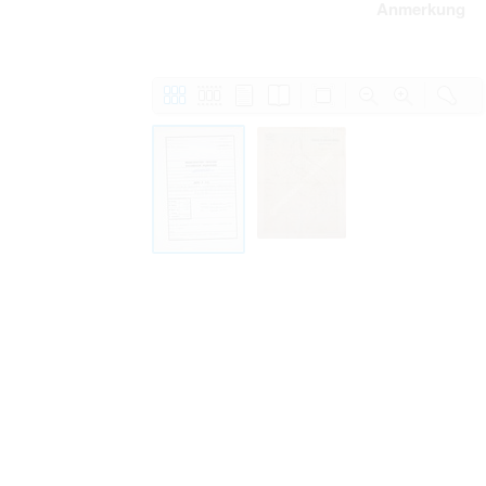
Anmerkung
Personal data contained in documents p
distribution or transfer to third parties 
Data related to private life of particular
to use or may otherwise be used in an
Regarding persons that are historical fi
performance of their duties) these requi
sense of this notion. Otherwise, the use
data protection.
Reproduction of documents related to in
The user assumes legal responsibility b
information subject to data protection a
website production shall be free from al
users.
The right to familiarize with documents 
accept the terms hereof.