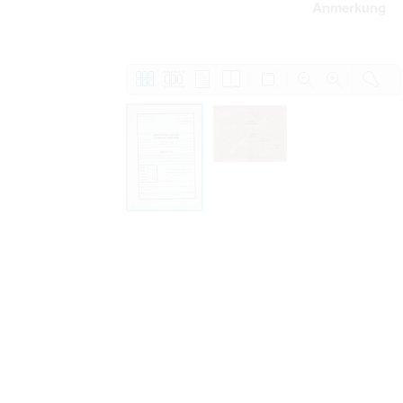
Anmerkung
Personal data contained in documents p
distribution or transfer to third parties 
Data related to private life of particular
to use or may otherwise be used in an
Regarding persons that are historical fi
performance of their duties) these requi
sense of this notion. Otherwise, the use
data protection.
Reproduction of documents related to in
The user assumes legal responsibility b
information subject to data protection a
website production shall be free from al
users.
The right to familiarize with documents 
accept the terms hereof.