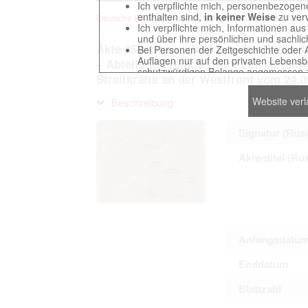
Ich verpflichte mich, personenbezogene
enthalten sind,
in keiner Weise
zu verv
Deutsche Beuteakten zum Ersten Weltkrieg im Zentralarch
Ich verpflichte mich, Informationen au
und über ihre persönlichen und sachlic
Akte 258. Übersichtskarte des Chefs d
Bei Personen der Zeitgeschichte oder 
Auflagen nur auf den privaten Lebensbe
– Abteilung Fremde Heere zur Verteilu
schutzwürdigen Belange angemessen z
Streitkräfte an der Westfront vom 24.0
Reproduktionen von Unterlagen, die sich
verpflichte mich, derartige Unterlagen
Website ver
Beschreibung
Ich erkenne an, dass ich die Verletzu
gegenüber den Berechtigten selbst zu ve
Betreibung der Seite Beteiligten bei Ver
Signatur (Rus
Aktentitel (Ru
Das Recht zur Verwendung der auf der We
Annahme dieser Nutzervereinbarung in K
Anfangsdatu
This website contains digitized archival c
countries preserved in various archives
Enddatum
to these documents exclusively for scien
The user obliges to abide by the followin
Blattzahl