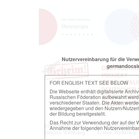
Nutzervereinbarung für die Ver
germandocsin
DEUTSCH-RU
PROJEKT
ZUR DIGITAL
FOR ENGLISH TEXT SEE BELOW
DEUTSCHER
Die Webseite enthält digitalisierte Arch
IN ARCHIVEN
Russischen Föderation aufbewahrt werden.
verschiedener Staaten. Die Akten werde
RUSSISCHEN
wiedergegeben und den Nutzern/Nutzeri
der Bildung bereitgestellt.
Das Recht zur Verwendung der auf der We
Dokumente zum
Dokumente zum
Annahme der folgenden Nutzervereinbaru
Zweiten Weltkrieg
Ersten Weltkrieg