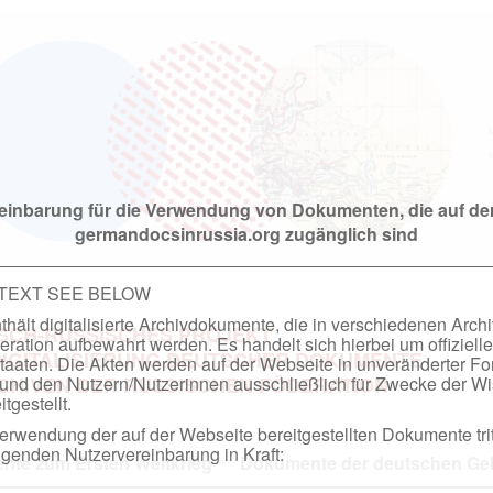
einbarung für die Verwendung von Dokumenten, die auf de
germandocsinrussia.org zugänglich sind
 TEXT SEE BELOW
hält digitalisierte Archivdokumente, die in verschiedenen Arch
SCH-RUSSISCHES PROJEKT
ation aufbewahrt werden. Es handelt sich hierbei um offizielle
DIGITALISIERUNG DEUTSCHER DOKUMENTE
taaten. Die Akten werden auf der Webseite in unveränderter F
nd den Nutzern/Nutzerinnen ausschließlich für Zwecke der Wi
RCHIVEN DER RUSSISCHEN FÖDERATION
tgestellt.
rwendung der auf der Webseite bereitgestellten Dokumente trit
genden Nutzervereinbarung in Kraft:
te zum Ersten Weltkrieg
Dokumente der deutschen Geh