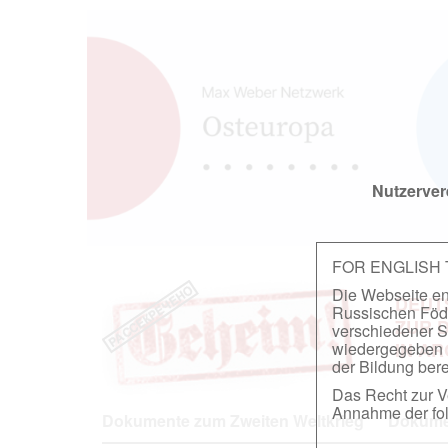
Nutzerver
FOR ENGLISH
Die Webseite ent
DEUT
Russischen Föder
ZUR 
verschiedener S
wiedergegeben u
IN A
der Bildung berei
Das Recht zur Ve
Annahme der fol
Dokumente zum Zweiten Weltkrieg
Dokumen