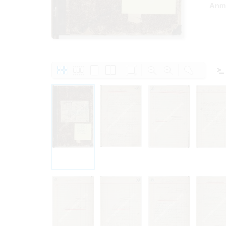
Anm
Personal da
distribution
Data related
to use or m
Regarding pe
performance 
sense of thi
data protect
Reproduction
The user ass
information 
website prod
users.
The right to fam
accept the terms