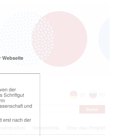
r Webseite
iven der
s Schriftgut
DE
RU
orm
ssenschaft und
t erst nach der
eimpolizei
Verzeichnis
Über das Projekt