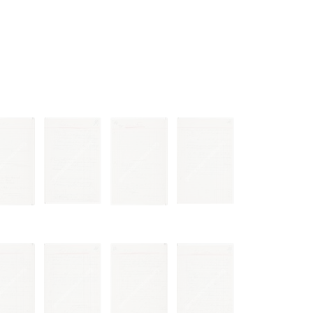
 to copying,
erty are not subject
ials (with regard to
life in the narrow
mation subject to
es of handling
olved in this
ules by website
ly once you