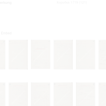
erkung
Коробка 1719
(121)
ta contained in documents published at the website shall not be subject
 or transfer to third parties in whatever form.
 to private life of particular individuals, their private relations and prop
ay otherwise be used in anonymous form only.
rsons that are historical figures of contemporary history or public offic
of their duties) these requirements are only applicable to their private 
s notion. Otherwise, the user assumes the obligation to duly treat infor
ion.
Embed
 of documents related to individuals is not allowed.
umes legal responsibility before affected parties in case privacy or rul
subject to data protection are breached. Individuals or organizations inv
uction shall be free from all and any liability for breach of the above r
iliarize with documents made available at the website arises on
 hereof.