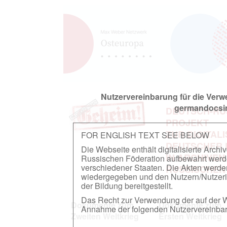
Nutzervereinbarung für die Ver
germandocsin
DEUTSCH-RU
PROJEKT
ZUR DIGITAL
FOR ENGLISH TEXT SEE BELOW
DEUTSCHER
Die Webseite enthält digitalisierte Arch
IN ARCHIVEN
Russischen Föderation aufbewahrt werden.
verschiedener Staaten. Die Akten werde
RUSSISCHEN
wiedergegeben und den Nutzern/Nutzeri
der Bildung bereitgestellt.
Das Recht zur Verwendung der auf der We
Dokumente zum
Dokumente zum
Annahme der folgenden Nutzervereinbaru
Zweiten Weltkrieg
Ersten Weltkrieg