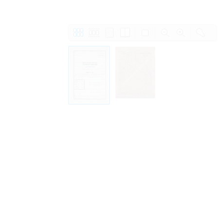
Personal data contained in documents p
distribution or transfer to third parties 
Data related to private life of particular
to use or may otherwise be used in an
Regarding persons that are historical fi
performance of their duties) these requi
sense of this notion. Otherwise, the use
data protection.
Reproduction of documents related to in
The user assumes legal responsibility b
information subject to data protection a
website production shall be free from al
users.
The right to familiarize with documents 
accept the terms hereof.