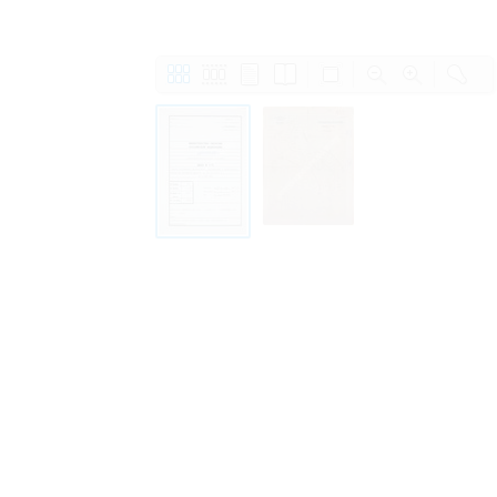
Personal data contained in documents p
distribution or transfer to third parties 
Data related to private life of particular
to use or may otherwise be used in an
Regarding persons that are historical fi
performance of their duties) these requi
sense of this notion. Otherwise, the use
data protection.
Reproduction of documents related to in
The user assumes legal responsibility b
information subject to data protection a
website production shall be free from al
users.
The right to familiarize with documents 
accept the terms hereof.