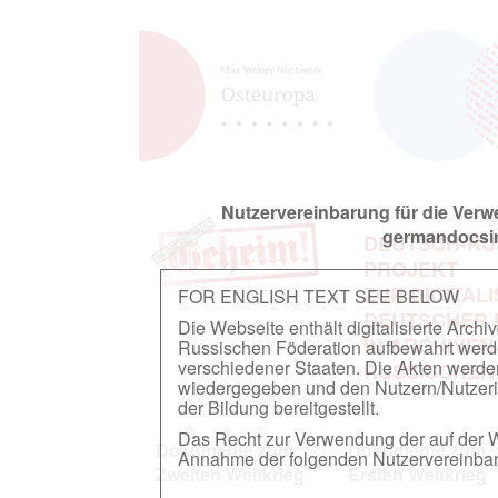
Nutzervereinbarung für die Ver
germandocsin
DEUTSCH-RU
PROJEKT
ZUR DIGITAL
FOR ENGLISH TEXT SEE BELOW
DEUTSCHER
Die Webseite enthält digitalisierte Arch
IN ARCHIVEN
Russischen Föderation aufbewahrt werden.
verschiedener Staaten. Die Akten werde
RUSSISCHEN
wiedergegeben und den Nutzern/Nutzeri
der Bildung bereitgestellt.
Das Recht zur Verwendung der auf der We
Dokumente zum
Dokumente zum
Annahme der folgenden Nutzervereinbaru
Zweiten Weltkrieg
Ersten Weltkrieg