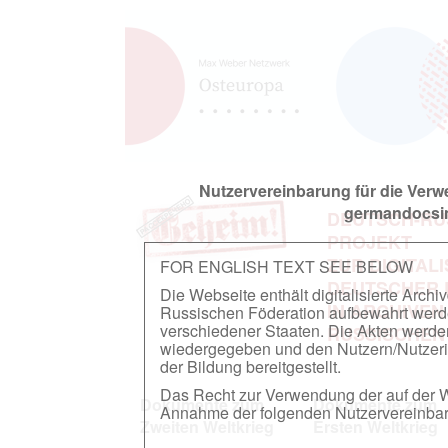
Nutzervereinbarung für die Ver
germandocsin
DEUTSCH-RU
PROJEKT
ZUR DIGITAL
FOR ENGLISH TEXT SEE BELOW
DEUTSCHER
Die Webseite enthält digitalisierte Arch
IN ARCHIVEN
Russischen Föderation aufbewahrt werden.
verschiedener Staaten. Die Akten werde
RUSSISCHEN
wiedergegeben und den Nutzern/Nutzeri
der Bildung bereitgestellt.
Das Recht zur Verwendung der auf der We
Dokumente zum
Dokumente zum
Annahme der folgenden Nutzervereinbaru
Zweiten Weltkrieg
Ersten Weltkrieg