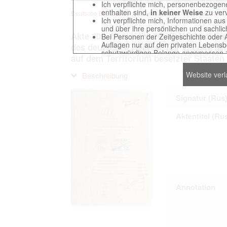
Ich verpflichte mich, personenbezogene
enthalten sind,
in keiner Weise
zu verv
Deutsche Beuteakten zum Ersten Weltkrieg im Zentralarch
Ich verpflichte mich, Informationen au
und über ihre persönlichen und sachlic
Akte 309. Übersicht des Reichsarchivs
Bei Personen der Zeitgeschichte oder 
Auflagen nur auf den privaten Lebensbe
des deutschen Heeres, Teil V: Liste de
schutzwürdigen Belange angemessen z
auf dem Territorium besetzter Staaten
Reproduktionen von Unterlagen, die sich
verpflichte mich, derartige Unterlagen
Website ver
Beschreibung
Ich erkenne an, dass ich die Verletzu
gegenüber den Berechtigten selbst zu ve
Betreibung der Seite Beteiligten bei Ver
Signatur (Rus
Aktentitel (Ru
Das Recht zur Verwendung der auf der We
Annahme dieser Nutzervereinbarung in K
This website contains digitized archival c
Annotation
countries preserved in various archives
to these documents exclusively for scien
The user obliges to abide by the followin