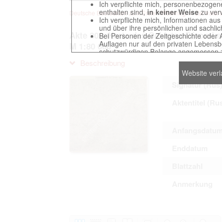
Ich verpflichte mich, personenbezogene
enthalten sind,
in keiner Weise
zu verv
Deutsche Beuteakten zum Ersten Weltkrieg im Zentralarch
Ich verpflichte mich, Informationen au
und über ihre persönlichen und sachlic
Akte 305. Karte des Gebietes Péron-Len
Bei Personen der Zeitgeschichte oder 
Auflagen nur auf den privaten Lebensbe
M 1:80 000
schutzwürdigen Belange angemessen z
Reproduktionen von Unterlagen, die sich
Beschreibung
verpflichte mich, derartige Unterlagen
Website ver
Ich erkenne an, dass ich die Verletzu
gegenüber den Berechtigten selbst zu ve
Signatur (Rus
Betreibung der Seite Beteiligten bei Ver
Aktentitel (Ru
Das Recht zur Verwendung der auf der We
Anfangsdatu
Annahme dieser Nutzervereinbarung in K
Enddatum
Blattzahl
This website contains digitized archival c
countries preserved in various archives
Anmerkung
to these documents exclusively for scien
The user obliges to abide by the followin