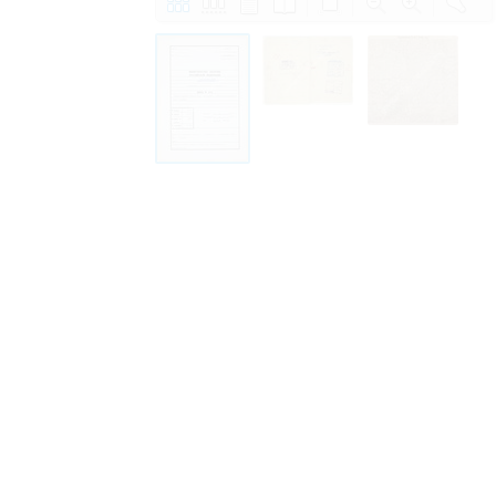
Personal data contained in documents p
distribution or transfer to third parties 
Data related to private life of particular
to use or may otherwise be used in an
Regarding persons that are historical fi
performance of their duties) these requi
sense of this notion. Otherwise, the use
data protection.
Reproduction of documents related to in
The user assumes legal responsibility b
information subject to data protection a
website production shall be free from al
users.
The right to familiarize with documents 
accept the terms hereof.