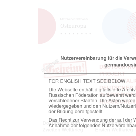
Nutzervereinbarung für die Ver
germandocsin
DEUTSCH-RU
PROJEKT
ZUR DIGITAL
FOR ENGLISH TEXT SEE BELOW
DEUTSCHER
Die Webseite enthält digitalisierte Arch
IN ARCHIVEN
Russischen Föderation aufbewahrt werden.
verschiedener Staaten. Die Akten werde
RUSSISCHEN
wiedergegeben und den Nutzern/Nutzeri
der Bildung bereitgestellt.
Das Recht zur Verwendung der auf der We
Dokumente zum
Dokumente zum
Annahme der folgenden Nutzervereinbaru
Zweiten Weltkrieg
Ersten Weltkrieg