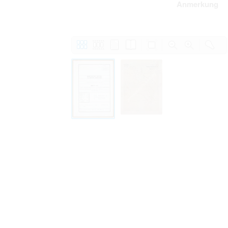
Anmerkung
Personal data contained in documents p
distribution or transfer to third parties 
Data related to private life of particular
to use or may otherwise be used in an
Regarding persons that are historical fi
performance of their duties) these requi
sense of this notion. Otherwise, the use
data protection.
Reproduction of documents related to in
The user assumes legal responsibility b
information subject to data protection a
website production shall be free from al
users.
The right to familiarize with documents 
accept the terms hereof.