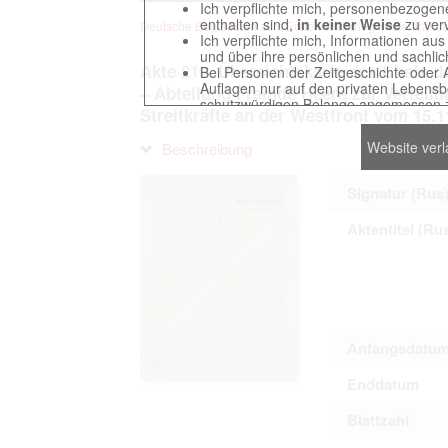
Ich verpflichte mich, personenbezogene
enthalten sind,
in keiner Weise
zu verv
Deutsche Beuteakten zum Ersten Weltkrieg im Zentralarch
Ich verpflichte mich, Informationen au
und über ihre persönlichen und sachlic
Akte 210. Übersichtskarte des Chefs d
Bei Personen der Zeitgeschichte oder 
Auflagen nur auf den privaten Lebensbe
– Abteilung Fremde Heere zur Verteilu
schutzwürdigen Belange angemessen z
Streitkräfte an der Westfront vom 15.1
Reproduktionen von Unterlagen, die sich
verpflichte mich, derartige Unterlagen
Website ver
Beschreibung
Ich erkenne an, dass ich die Verletzu
gegenüber den Berechtigten selbst zu ve
Betreibung der Seite Beteiligten bei Ver
Signatur (Rus
Aktentitel (Ru
Das Recht zur Verwendung der auf der We
Annahme dieser Nutzervereinbarung in K
Anfangsdatu
This website contains digitized archival c
countries preserved in various archives
Enddatum
to these documents exclusively for scien
The user obliges to abide by the followin
Blattzahl