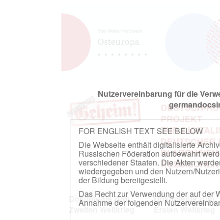
Nutzervereinbarung für die Ver
germandocsin
DEUTSCH-RU
PROJEKT
ZUR DIGITAL
FOR ENGLISH TEXT SEE BELOW
DEUTSCHER
Die Webseite enthält digitalisierte Arch
IN ARCHIVEN
Russischen Föderation aufbewahrt werden.
verschiedener Staaten. Die Akten werde
RUSSISCHEN
wiedergegeben und den Nutzern/Nutzeri
der Bildung bereitgestellt.
Das Recht zur Verwendung der auf der We
Dokumente zum
Dokumente zum
Annahme der folgenden Nutzervereinbaru
Zweiten Weltkrieg
Ersten Weltkrieg