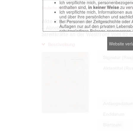
Ich verpflichte mich, personenbezogene
enthalten sind,
in keiner Weise
zu verv
Deutsche Beuteakten zum Ersten Weltkrieg im Zentralarch
Ich verpflichte mich, Informationen au
und über ihre persönlichen und sachlic
Akte 200. Übersichtskarte des Chefs d
Bei Personen der Zeitgeschichte oder 
Auflagen nur auf den privaten Lebensbe
– Abteilung Fremde Heere zur Verteilu
schutzwürdigen Belange angemessen z
Streitkräfte an der Westfront vom 02.0
Reproduktionen von Unterlagen, die sich
verpflichte mich, derartige Unterlagen
Website ver
Beschreibung
Ich erkenne an, dass ich die Verletzu
gegenüber den Berechtigten selbst zu ve
Betreibung der Seite Beteiligten bei Ver
Signatur (Rus
Aktentitel (Ru
Das Recht zur Verwendung der auf der We
Annahme dieser Nutzervereinbarung in K
Anfangsdatu
This website contains digitized archival c
countries preserved in various archives
Enddatum
to these documents exclusively for scien
The user obliges to abide by the followin
Blattzahl