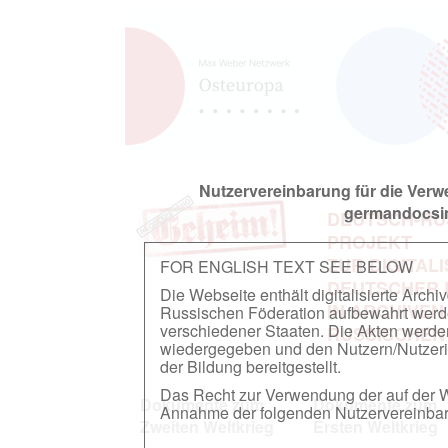
Nutzervereinbarung für die Ver
germandocsin
DEUTSCH-RU
PROJEKT
ZUR DIGITAL
FOR ENGLISH TEXT SEE BELOW
DEUTSCHER
Die Webseite enthält digitalisierte Arch
IN ARCHIVEN
Russischen Föderation aufbewahrt werden.
verschiedener Staaten. Die Akten werde
RUSSISCHEN
wiedergegeben und den Nutzern/Nutzeri
der Bildung bereitgestellt.
Das Recht zur Verwendung der auf der We
Dokumente zum
Dokumente zum
Annahme der folgenden Nutzervereinbaru
Zweiten Weltkrieg
Ersten Weltkrieg