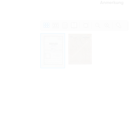
Anmerkung
Personal data contained in documents p
distribution or transfer to third parties 
Data related to private life of particular
to use or may otherwise be used in an
Regarding persons that are historical fi
performance of their duties) these requi
sense of this notion. Otherwise, the use
data protection.
Reproduction of documents related to in
The user assumes legal responsibility b
information subject to data protection a
website production shall be free from al
users.
The right to familiarize with documents 
accept the terms hereof.