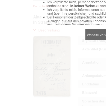
Ich verpflichte mich, personenbezogene
enthalten sind,
in keiner Weise
zu verv
Deutsche Beuteakten zum Ersten Weltkrieg im Zentralarch
Ich verpflichte mich, Informationen au
und über ihre persönlichen und sachlic
Akte 375. Personalakte des Zahlmeiste
Bei Personen der Zeitgeschichte oder 
Auflagen nur auf den privaten Lebensbe
in Strasburg/Elsass-Lothringen)
schutzwürdigen Belange angemessen z
Reproduktionen von Unterlagen, die sich
Beschreibung
verpflichte mich, derartige Unterlagen
Website ver
Ich erkenne an, dass ich die Verletzu
gegenüber den Berechtigten selbst zu ve
Signatur (Rus
Betreibung der Seite Beteiligten bei Ver
Aktentitel (Ru
Das Recht zur Verwendung der auf der We
Annotation
Annahme dieser Nutzervereinbarung in K
Anfangsdatu
This website contains digitized archival c
Enddatum
countries preserved in various archives
to these documents exclusively for scien
Blattzahl
The user obliges to abide by the followin
Sprachen der