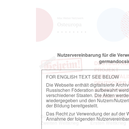
Nutzervereinbarung für die Ver
germandocsin
DEUTSCH-RU
PROJEKT
ZUR DIGITAL
FOR ENGLISH TEXT SEE BELOW
DEUTSCHER
Die Webseite enthält digitalisierte Arch
IN ARCHIVEN
Russischen Föderation aufbewahrt werden.
verschiedener Staaten. Die Akten werde
RUSSISCHEN
wiedergegeben und den Nutzern/Nutzeri
der Bildung bereitgestellt.
Das Recht zur Verwendung der auf der We
Dokumente zum
Dokumente zum
Annahme der folgenden Nutzervereinbaru
Zweiten Weltkrieg
Ersten Weltkrieg