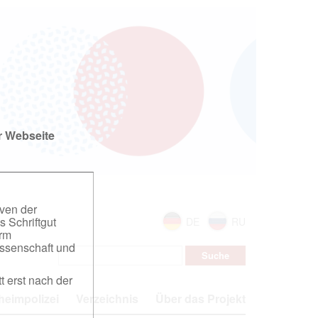
r Webseite
iven der
s Schriftgut
DE
RU
orm
ssenschaft und
t erst nach der
eimpolizei
Verzeichnis
Über das Projekt