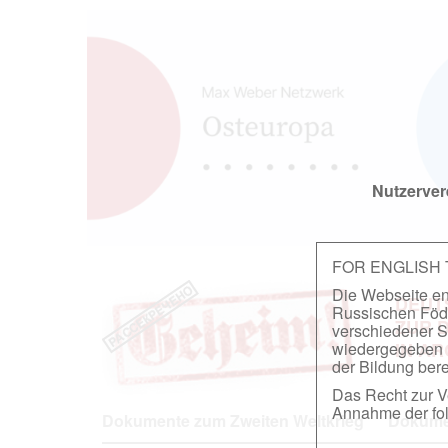
Nutzerver
FOR ENGLISH
Die Webseite ent
DEUT
Russischen Föder
ZUR 
verschiedener S
wiedergegeben u
IN A
der Bildung berei
Das Recht zur Ve
Annahme der fol
Dokumente zum Zweiten Weltkrieg
Dokumen