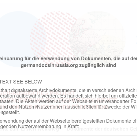
einbarung für die Verwendung von Dokumenten, die auf de
germandocsinrussia.org zugänglich sind
 TEXT SEE BELOW
hält digitalisierte Archivdokumente, die in verschiedenen Arch
SCH-RUSSISCHES PROJEKT
ation aufbewahrt werden. Es handelt sich hierbei um offizielle
DIGITALISIERUNG DEUTSCHER DOKUMENTE
taaten. Die Akten werden auf der Webseite in unveränderter F
nd den Nutzern/Nutzerinnen ausschließlich für Zwecke der Wi
RCHIVEN DER RUSSISCHEN FÖDERATION
tgestellt.
rwendung der auf der Webseite bereitgestellten Dokumente trit
genden Nutzervereinbarung in Kraft:
te zum Ersten Weltkrieg
Dokumente der deutschen Geh