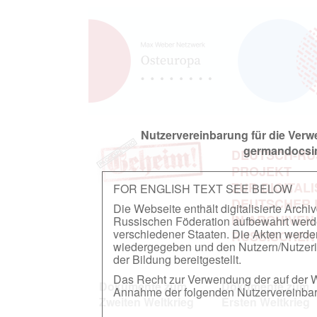
Nutzervereinbarung für die Ver
germandocsin
DEUTSCH-RU
PROJEKT
ZUR DIGITAL
FOR ENGLISH TEXT SEE BELOW
DEUTSCHER
Die Webseite enthält digitalisierte Arch
IN ARCHIVEN
Russischen Föderation aufbewahrt werden.
verschiedener Staaten. Die Akten werde
RUSSISCHEN
wiedergegeben und den Nutzern/Nutzeri
der Bildung bereitgestellt.
Das Recht zur Verwendung der auf der We
Dokumente zum
Dokumente zum
Annahme der folgenden Nutzervereinbaru
Zweiten Weltkrieg
Ersten Weltkrieg