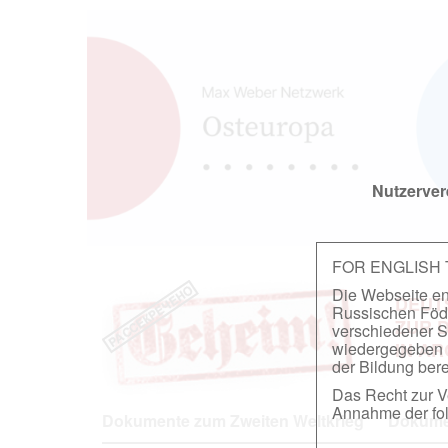
Nutzerver
FOR ENGLISH
Die Webseite ent
DEUT
Russischen Föder
ZUR 
verschiedener S
wiedergegeben u
IN A
der Bildung berei
Das Recht zur Ve
Annahme der fol
Dokumente zum Zweiten Weltkrieg
Dokumen