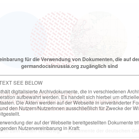
einbarung für die Verwendung von Dokumenten, die auf de
germandocsinrussia.org zugänglich sind
 TEXT SEE BELOW
hält digitalisierte Archivdokumente, die in verschiedenen Arch
SCH-RUSSISCHES PROJEKT
ation aufbewahrt werden. Es handelt sich hierbei um offizielle
DIGITALISIERUNG DEUTSCHER DOKUMENTE
taaten. Die Akten werden auf der Webseite in unveränderter F
nd den Nutzern/Nutzerinnen ausschließlich für Zwecke der Wi
RCHIVEN DER RUSSISCHEN FÖDERATION
tgestellt.
rwendung der auf der Webseite bereitgestellten Dokumente trit
genden Nutzervereinbarung in Kraft:
te zum Ersten Weltkrieg
Dokumente der deutschen Geh