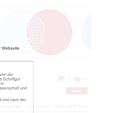
r Webseite
iven der
s Schriftgut
DE
RU
orm
ssenschaft und
t erst nach der
eimpolizei
Verzeichnis
Über das Projekt