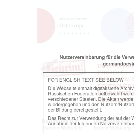
Nutzervereinbarung für die Ver
germandocsin
DEUTSCH-RU
PROJEKT
ZUR DIGITAL
FOR ENGLISH TEXT SEE BELOW
DEUTSCHER
Die Webseite enthält digitalisierte Arch
IN ARCHIVEN
Russischen Föderation aufbewahrt werden.
verschiedener Staaten. Die Akten werde
RUSSISCHEN
wiedergegeben und den Nutzern/Nutzeri
der Bildung bereitgestellt.
Das Recht zur Verwendung der auf der We
Dokumente zum
Dokumente zum
Annahme der folgenden Nutzervereinbaru
Zweiten Weltkrieg
Ersten Weltkrieg