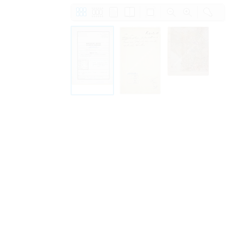
Personal data contained in documents p
distribution or transfer to third parties 
Data related to private life of particular
to use or may otherwise be used in an
Regarding persons that are historical fi
performance of their duties) these requi
sense of this notion. Otherwise, the use
data protection.
Reproduction of documents related to in
The user assumes legal responsibility b
information subject to data protection a
website production shall be free from al
users.
The right to familiarize with documents 
accept the terms hereof.