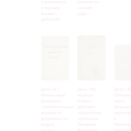
(приложение
выписки из
к журналу
списков
боевых
рядо...
действий).
Дело 147.
Дело 148.
Дело 149
Финансовые
Журнал
Обзорна
документы
боевых
карта
(требовательные
действий
француз
ведомости,
губернатора
укрепра
документы на
провинции
и
выдачу
Западная
близлеж
аванса,
Фландрия
террито