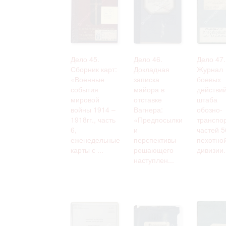
Дело 45.
Дело 46.
Дело 47.
Сборник карт:
Докладная
Журнал
«Военные
записка
боевых
события
майора в
действи
мировой
отставке
штаба
войны 1914 –
Вагнера:
обозно-
1918гг., часть
«Предпосылки
транспо
6,
и
частей 5
еженедельные
перспективы
пехотно
карты с ...
решающего
дивизии.
наступлен...