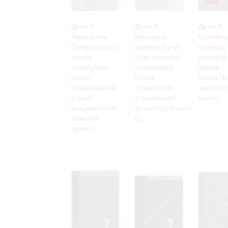
Дело 7.
Дело 8.
Дело 9.
Начальник
Брошюра
Основн
Генерального
майора Буле
приказы
штаба
«Как тяжелая
штаба 9
сухопутных
артиллерия
армии –
войск;
стала
папка № 
оперативный
подвижной» -
приложе
отдел:
о перевозке
карты
документы по
артиллерийского
тяжелой
о...
артил...