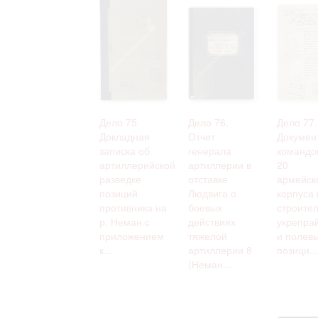
Дело 75.
Дело 76.
Дело 77.
Докладная
Отчет
Докумен
записка об
генерала
командо
артиллерийской
артиллерии в
20
разведке
отставке
армейск
позиций
Людвига о
корпуса 
противника на
боевых
строител
р. Неман с
действиях
укрепра
приложением
тяжелой
и полев
к...
артиллерии 8
позици...
(Неман...