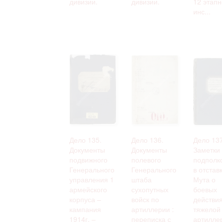
дивизии.
дивизии.
12 этап
инс...
Дело 135.
Дело 136.
Дело 137
Документы
Документы
Заметки
подвижного
полевого
подполк
Генерального
Генерального
в отстав
управления 1
штаба
Мута о
армейского
сухопутных
боевых
корпуса –
войск по
действи
кампания
артиллерии :
тяжелой
1914г. –
переписка с
артилле