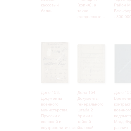
кассовый
(копия), а
Район М
балан...
также
Бельфор
ежедневные...
: 300 00
Дело 153.
Дело 154.
Дело 155
Документы
Документы
Времен
военного
генерального
контрак
министерства
штаба 2
военног
Пруссии о
Армии и
ведомст
внешней и
тайной
Магдебур
внутриполитической
полевой
различн