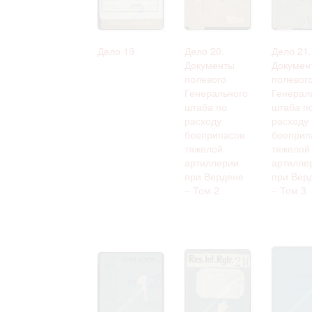
Дело 19
Дело 20.
Дело 21.
Документы
Докумен
полевого
полевог
Генерального
Генерал
штаба по
штаба п
расходу
расходу
боеприпасов
боеприп
тяжелой
тяжелой
артиллерии
артилле
при Вердене
при Вер
– Том 2
– Том 3