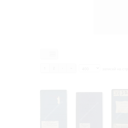
1
2
›
»
записей на ст