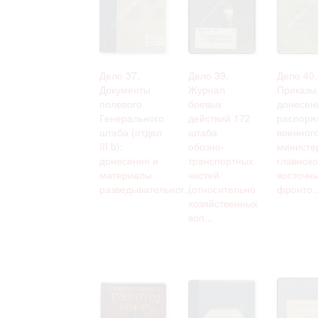
Дело 37.
Дело 39.
Дело 40.
Документы
Журнал
Приказы
полевого
боевых
донесен
Генерального
действий 172
распоря
штаба (отдел
штаба
военног
III b):
обозно-
министе
донесения и
транспортных
главнок
материалы
частей
восточн
разведывательног...
(относительно
фронто..
хозяйственных
воп...