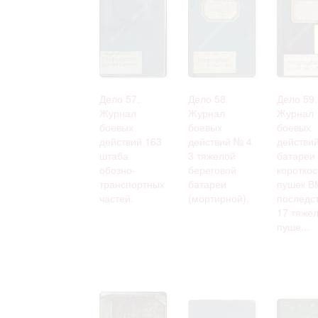
Дело 57.
Дело 58.
Дело 59.
Журнал
Журнал
Журнал
боевых
боевых
боевых
действий 163
действий № 4
действий
штаба
3 тяжелой
батареи
обозно-
береговой
коротко
транспортных
батареи
пушек В
частей.
(мортирной).
последст
17 тяже
пуше...