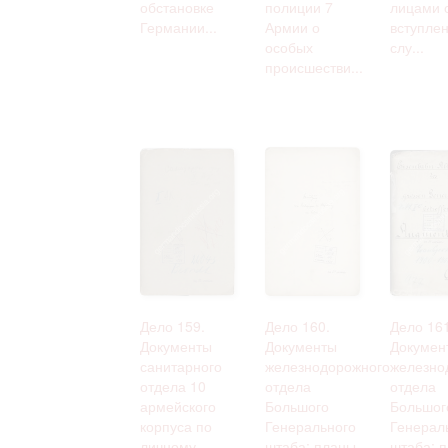
обстановке
полиции 7
лицами 
Германии...
Армии о
вступлен
особых
слу...
происшестви...
Дело 159.
Дело 160.
Дело 161
Документы
Документы
Докумен
санитарного
железнодорожного
железно
отдела 10
отдела
отдела
армейского
Большого
Большог
корпуса по
Генерального
Генерал
личному
штаба: планы
штаба: 