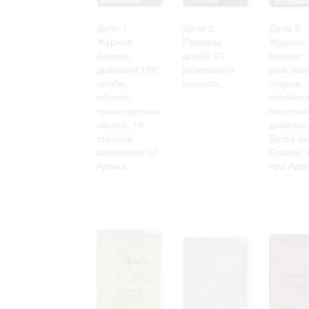
Дело 1.
Дело 2.
Дело 3.
Журнал
Приказы
Журнал
боевых
штаба 41
боевых
действий 156
резервного
действи
штаба
корпуса.
отдела
обозно-
снабжен
транспортных
пехотно
частей, 10
дивизии 
этапной
Битва на
инспекции 10
Сомме, 
Армии.
при Арр