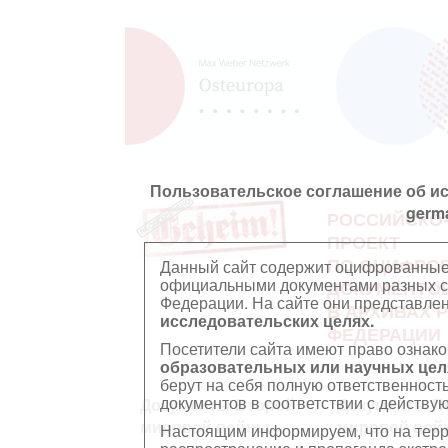
Пользовательское соглашение об и
germ
РОССИЙСКО
ПРОЕКТ
ПО ОЦИФРО
Данный сайт содержит оцифрованные
официальными документами разных ст
ДОКУМЕНТО
Федерации. На сайте они представл
В АРХИВАХ 
исследовательских целях.
ФЕДЕРАЦИИ
Посетители сайта имеют право ознако
образовательных или научных цел
берут на себя полную ответственност
документов в соответствии с действ
Документы Второй
Документы П
мировой войны
мировой вой
Настоящим информируем, что на тер