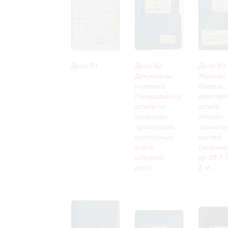
Дело 51
Дело 52.
Дело 53.
Документы
Журнал
полевого
боевых
Генерального
действи
штаба по
штаба
вопросам
обозно-
артиллерии
транспо
сухопутных
частей
войск;
(подчин
штатный
до 29.7.
расч...
2 м...