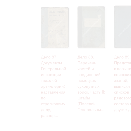
Дело 87.
Дело 88.
Дело 89.
Документы
Перечень
Предста
Генеральной
частей и
к повыш
инспекции
соединений
воински
тяжелой
немецких
званий,
артиллерии:
сухопутных
выписки 
наставления
войск, часть II:
списков
по
штабы
рядовог
стрелковому
(Полевой
состава 
делу,
Генеральны...
другие до
распор...