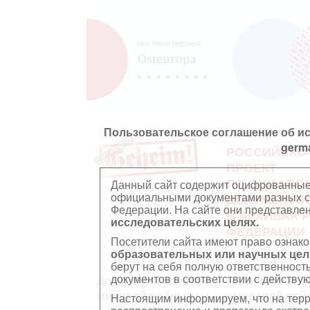
Пользовательское соглашение об и
germ
РОССИЙСКО
ПРОЕКТ
ПО ОЦИФРО
Данный сайт содержит оцифрованные
официальными документами разных ст
ДОКУМЕНТО
Федерации. На сайте они представл
В АРХИВАХ 
исследовательских целях.
ФЕДЕРАЦИИ
Посетители сайта имеют право ознако
образовательных или научных цел
берут на себя полную ответственност
документов в соответствии с действ
Документы Второй
Документы П
мировой войны
мировой вой
Настоящим информируем, что на тер