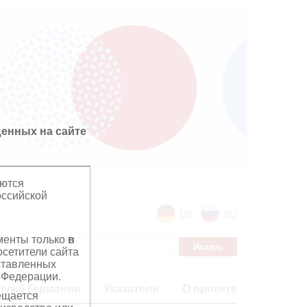
енных на сайте
яются
оссийской
DE
RU
ументы только
в
сетители сайта
дставленных
 Федерации.
лужб Германии
Указатели
О проекте
ещается