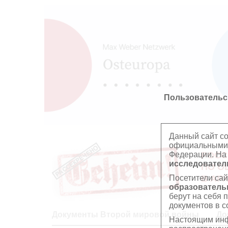
Пользовательс
Данный сайт с
официальными 
Федерации. На
РОСС
исследователь
ПО О
Посетители сай
В АР
образователь
берут на себя 
документов в с
Документы Второй мировой войны
До
Настоящим инф