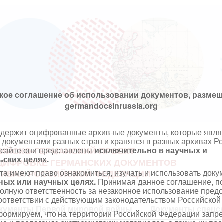
кое соглашение об использовании документов, размещ
germandocsinrussia.org
одержит оцифрованные архивные документы, которые явл
документами разных стран и хранятся в разных архивах Р
 сайте они представлены
исключительно в научных и
ИЙСКО-ГЕРМАНСКИЙ ПРОЕКТ
ских целях.
ЦИФРОВКЕ ГЕРМАНСКИХ ДОКУМЕНТОВ
та имеют право ознакомиться, изучать и использовать док
ХИВАХ РОССИЙСКОЙ ФЕДЕРАЦИИ
ных или научных целях.
Принимая данное соглашение, по
полную ответственность за незаконное использование пре
оответствии с действующим законодательством Российской
кументы Первой мировой войны
Документы спецс
ормируем, что на территории Российской Федерации запр