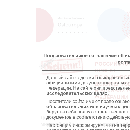
Пользовательское соглашение об и
germ
РОССИЙСКО
ПРОЕКТ
ПО ОЦИФРО
Данный сайт содержит оцифрованные
официальными документами разных ст
ДОКУМЕНТО
Федерации. На сайте они представл
В АРХИВАХ 
исследовательских целях.
ФЕДЕРАЦИИ
Посетители сайта имеют право ознако
образовательных или научных цел
берут на себя полную ответственност
документов в соответствии с действ
Документы Второй
Документы П
мировой войны
мировой вой
Настоящим информируем, что на тер