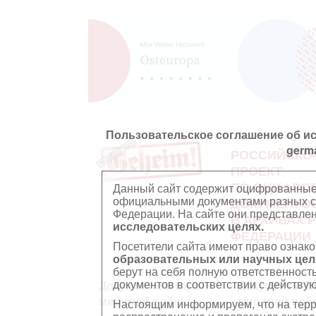
Пользовательское соглашение об и
germ
РОССИЙСКО
ПРОЕКТ
ПО ОЦИФРО
Данный сайт содержит оцифрованные
официальными документами разных ст
ДОКУМЕНТО
Федерации. На сайте они представл
В АРХИВАХ 
исследовательских целях.
ФЕДЕРАЦИИ
Посетители сайта имеют право ознако
образовательных или научных цел
берут на себя полную ответственност
документов в соответствии с действ
Документы Второй
Документы П
мировой войны
мировой вой
Настоящим информируем, что на тер