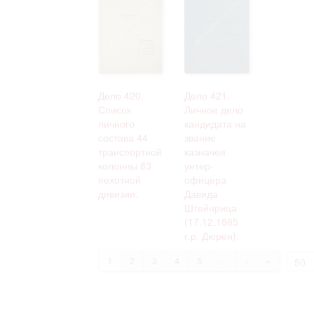
Дело 420.
Дело 421.
Список
Личное дело
личного
кандидата на
состава 44
звание
транспортной
казначея
колонны 83
унтер-
пехотной
офицера
дивизии.
Давида
Штейнрица
(17.12.1885
г.р. Дюрен).
1
2
3
4
5
...
›
»