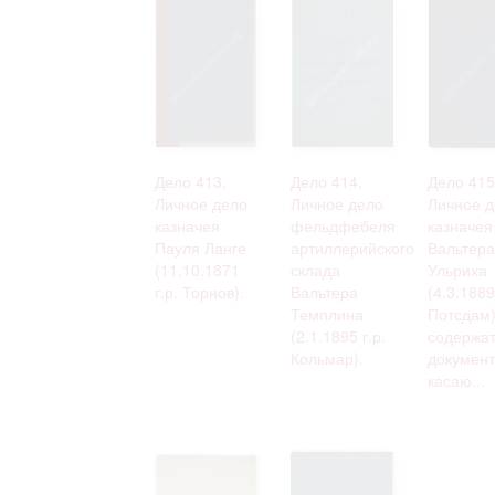
Дело 413.
Дело 414.
Дело 415
Личное дело
Личное дело
Личное д
казначея
фельдфебеля
казначея
Пауля Ланге
артиллерийского
Вальтера
(11.10.1871
склада
Ульриха
г.р. Торнов).
Вальтера
(4.3.1889
Темплина
Потсдам)
(2.1.1895 г.р.
содержа
Кольмар).
документ
касаю...