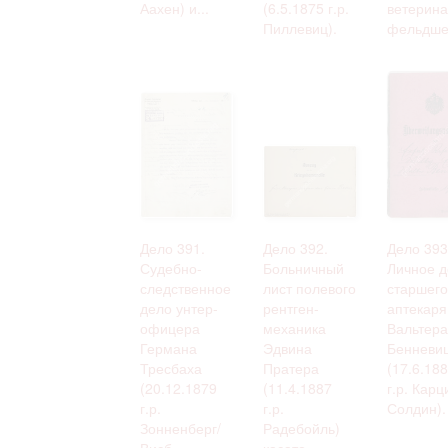
Аахен) и...
(6.5.1875 г.р.
ветерина
Пиллевиц).
фельдшер
Дело 391.
Дело 392.
Дело 393
Судебно-
Больничный
Личное д
следственное
лист полевого
старшего
дело унтер-
рентген-
аптекаря
офицера
механика
Вальтера
Германа
Эдвина
Бенневи
Тресбаха
Пратера
(17.6.18
(20.12.1879
(11.4.1887
г.р. Карц
г.р.
г.р.
Солдин).
Зонненберг/
Радебойль)
Висб...
касате...