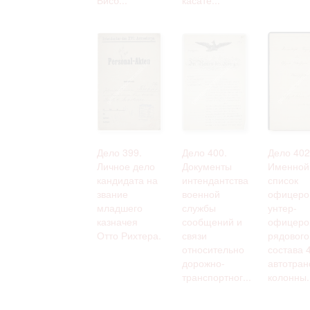
Дело 399.
Дело 400.
Дело 402
Личное дело
Документы
Именной
кандидата на
интендантства
список
звание
военной
офицеро
младшего
службы
унтер-
казначея
сообщений и
офицеро
Отто Рихтера.
связи
рядового
относительно
состава 
дорожно-
автотран
транспортног...
колонны.