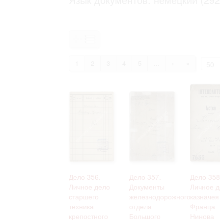
Право на ознакомление с документами
принятия условий настоящего соглаш
1
2
3
4
5
...
›
»
Дело 356.
Дело 357.
Дело 358
Личное дело
Документы
Личное д
старшего
железнодорожного
казначея
техника
отдела
Франца
крепостного
Большого
Нинова