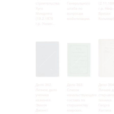
строительства
Генерального
(2.11.18
Хуго
штаба по
г.р. Неф-
Миндинга
вопросам
Бризах/
(19.2.1876
мобилизации.
Кольмар)
г.р. Унлин...
Дело 362.
Дело 363.
Дело 364
Личное дело
Список
Личное д
ученика
начальствующего
старшего
казначея
состава по
техника
Эмиля
старшинству
Георга
Джонет
егерских,
Хаттига