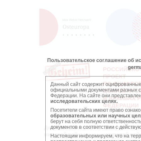
Пользовательское соглашение об и
germ
РОССИЙСКО
ПРОЕКТ
ПО ОЦИФРО
Данный сайт содержит оцифрованные
официальными документами разных ст
ДОКУМЕНТО
Федерации. На сайте они представл
В АРХИВАХ 
исследовательских целях.
ФЕДЕРАЦИИ
Посетители сайта имеют право ознако
образовательных или научных цел
берут на себя полную ответственност
документов в соответствии с действ
Документы Второй
Документы П
мировой войны
мировой вой
Настоящим информируем, что на тер