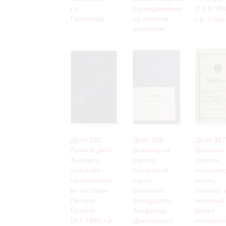
г.р.
учреждениями
(13.9.18
Ганновер).
по личным
г.р. Соуд-
вопросам.
Дело 385.
Дело 386.
Дело 387
Личное дело
Выписка из
Выписка 
бывшего
учетно-
учетно-
казначея
послужной
послужн
призванного
карты
карты,
из отставки
военного
паспорт 
Питера
фельдшера
военный
Брауна
Альфреда
билет
(3.1.1868 г.р.
Дзяловского
полевого