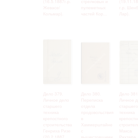
(16.5.1887г.р.
стрелковых и
(19.11.1
Жевасе/
пулеметных
г.р. Шенб
Кольмар).
частей Кор...
Лар).
Дело 379.
Дело 380.
Дело 381
Личное дело
Переписка
Личное д
старшего
отдела
старшего
техника
продовольствия
техника
крепостного
в
крепостн
строительства
Хаммерштайне
строител
Генриха Ризе
с
Макса
(20.2.1887
вышестоящими
Рихтера