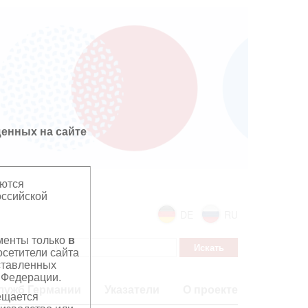
енных на сайте
яются
оссийской
DE
RU
ументы только
в
сетители сайта
дставленных
 Федерации.
лужб Германии
Указатели
О проекте
ещается