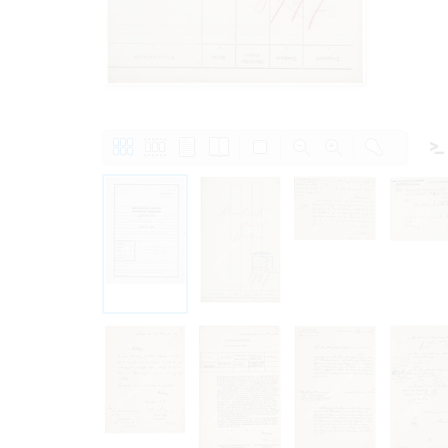
Право на ознак
принятия усло