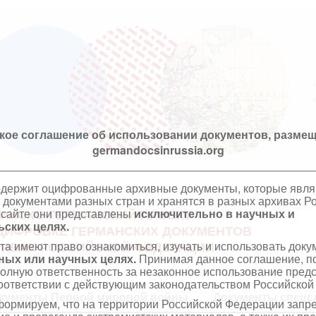
кое соглашение об использовании документов, размещ
germandocsinrussia.org
одержит оцифрованные архивные документы, которые явл
документами разных стран и хранятся в разных архивах Р
 сайте они представлены
исключительно в научных и
ИЙСКО-ГЕРМАНСКИЙ ПРОЕКТ
ских целях.
ЦИФРОВКЕ ГЕРМАНСКИХ ДОКУМЕНТОВ
та имеют право ознакомиться, изучать и использовать док
ХИВАХ РОССИЙСКОЙ ФЕДЕРАЦИИ
ных или научных целях.
Принимая данное соглашение, по
полную ответственность за незаконное использование пре
оответствии с действующим законодательством Российской
кументы Первой мировой войны
Документы спецс
ормируем, что на территории Российской Федерации запр