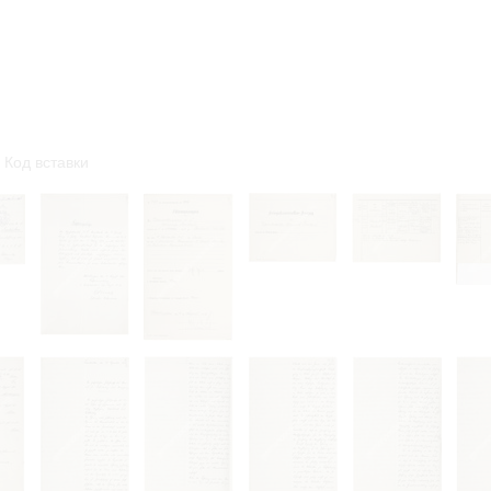
омление с документами, размещенными на сайте, возникает
вий настоящего соглашения.
Код вставки