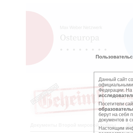
Пользовательс
Данный сайт с
официальными 
Федерации. На
РОСС
исследователь
ПО О
Посетители сай
В АР
образователь
берут на себя 
документов в с
Документы Второй мировой войны
До
Настоящим инф