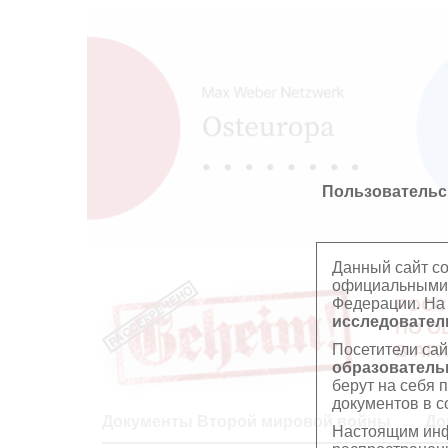
Пользовательс
Данный сайт с
официальными 
Федерации. На
РОСС
исследователь
ПО О
Посетители сай
В АР
образователь
берут на себя 
документов в с
Документы Второй мировой войны
До
Настоящим инф