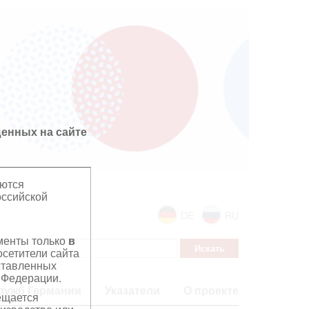
енных на сайте
яются
оссийской
DE
RU
ументы только
в
сетители сайта
дставленных
 Федерации.
лужб Германии
Указатели
О проекте
ещается