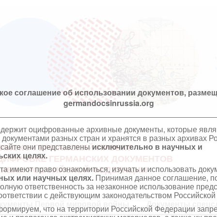
кое соглашение об использовании документов, размещ
germandocsinrussia.org
одержит оцифрованные архивные документы, которые явл
документами разных стран и хранятся в разных архивах Р
 сайте они представлены
исключительно в научных и
ИЙСКО-ГЕРМАНСКИЙ ПРОЕКТ
ских целях.
ЦИФРОВКЕ ГЕРМАНСКИХ ДОКУМЕНТОВ
та имеют право ознакомиться, изучать и использовать док
ХИВАХ РОССИЙСКОЙ ФЕДЕРАЦИИ
ных или научных целях.
Принимая данное соглашение, по
полную ответственность за незаконное использование пре
оответствии с действующим законодательством Российской
кументы Первой мировой войны
Документы спецс
ормируем, что на территории Российской Федерации запр