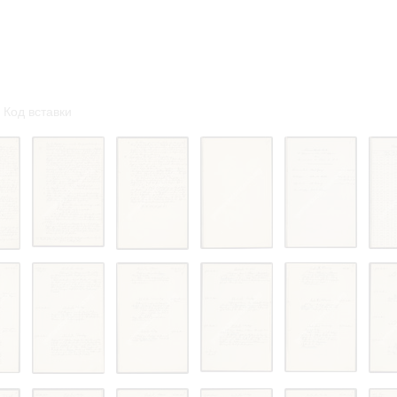
омление с документами, размещенными на сайте, возникает
вий настоящего соглашения.
Код вставки