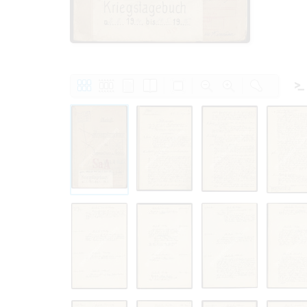
Право на ознак
принятия усло