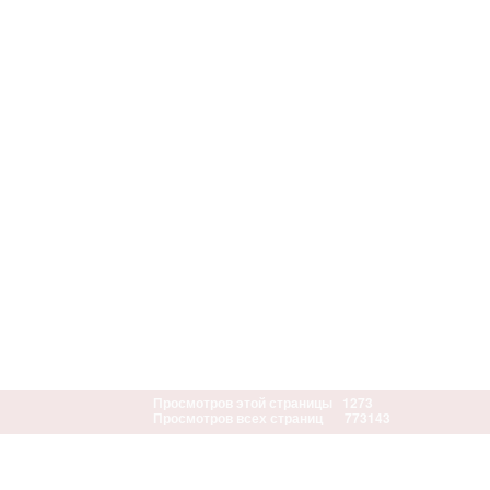
Просмотров этой страницы
1273
Просмотров всех страниц
773143