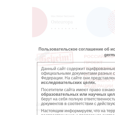
Пользовательское соглашение об и
germ
РОССИЙСКО
ПРОЕКТ
ПО ОЦИФРО
Данный сайт содержит оцифрованные
официальными документами разных ст
ДОКУМЕНТО
Федерации. На сайте они представл
В АРХИВАХ 
исследовательских целях.
ФЕДЕРАЦИИ
Посетители сайта имеют право ознако
образовательных или научных цел
берут на себя полную ответственност
документов в соответствии с действ
Документы Второй
Документы П
мировой войны
мировой вой
Настоящим информируем, что на тер