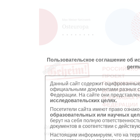
Пользовательское соглашение об и
germ
РОССИЙСКО
ПРОЕКТ
ПО ОЦИФРО
Данный сайт содержит оцифрованные
официальными документами разных ст
ДОКУМЕНТО
Федерации. На сайте они представл
В АРХИВАХ 
исследовательских целях.
ФЕДЕРАЦИИ
Посетители сайта имеют право ознако
образовательных или научных цел
берут на себя полную ответственност
документов в соответствии с действ
Документы Второй
Документы П
мировой войны
мировой вой
Настоящим информируем, что на тер