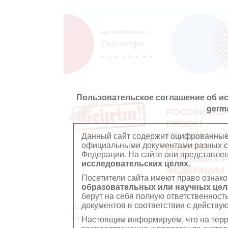
Пользовательское соглашение об и
germ
РОССИЙСКО
ПРОЕКТ
ПО ОЦИФРО
Данный сайт содержит оцифрованные
официальными документами разных ст
ДОКУМЕНТО
Федерации. На сайте они представл
В АРХИВАХ 
исследовательских целях.
ФЕДЕРАЦИИ
Посетители сайта имеют право ознако
образовательных или научных цел
берут на себя полную ответственност
документов в соответствии с действ
Документы Второй
Документы П
мировой войны
мировой вой
Настоящим информируем, что на тер