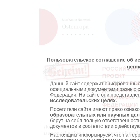
Пользовательское соглашение об и
germ
РОССИЙСКО
ПРОЕКТ
ПО ОЦИФРО
Данный сайт содержит оцифрованные
официальными документами разных ст
ДОКУМЕНТО
Федерации. На сайте они представл
В АРХИВАХ 
исследовательских целях.
ФЕДЕРАЦИИ
Посетители сайта имеют право ознако
образовательных или научных цел
берут на себя полную ответственност
документов в соответствии с действ
Документы Второй
Документы П
мировой войны
мировой вой
Настоящим информируем, что на тер