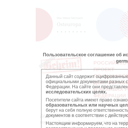
Пользовательское соглашение об и
germ
РОССИЙСКО
ПРОЕКТ
ПО ОЦИФРО
Данный сайт содержит оцифрованные
официальными документами разных ст
ДОКУМЕНТО
Федерации. На сайте они представл
В АРХИВАХ 
исследовательских целях.
ФЕДЕРАЦИИ
Посетители сайта имеют право ознако
образовательных или научных цел
берут на себя полную ответственност
документов в соответствии с действ
Документы Второй
Документы П
мировой войны
мировой вой
Настоящим информируем, что на тер