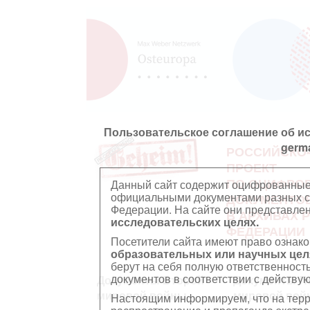
Пользовательское соглашение об и
germ
РОССИЙСКО
ПРОЕКТ
ПО ОЦИФРО
Данный сайт содержит оцифрованные
официальными документами разных ст
ДОКУМЕНТО
Федерации. На сайте они представл
В АРХИВАХ 
исследовательских целях.
ФЕДЕРАЦИИ
Посетители сайта имеют право ознако
образовательных или научных цел
берут на себя полную ответственност
документов в соответствии с действ
Документы Второй
Документы П
мировой войны
мировой вой
Настоящим информируем, что на тер