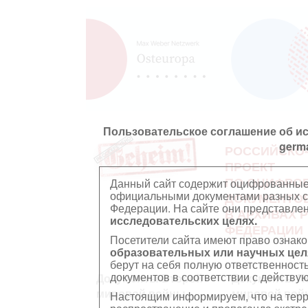
Пользовательское соглашение об и
germ
РОССИЙСКО
ПРОЕКТ
ПО ОЦИФРО
Данный сайт содержит оцифрованные
официальными документами разных ст
ДОКУМЕНТО
Федерации. На сайте они представл
В АРХИВАХ 
исследовательских целях.
ФЕДЕРАЦИИ
Посетители сайта имеют право ознако
образовательных или научных цел
берут на себя полную ответственност
документов в соответствии с действ
Документы Второй
Документы П
мировой войны
мировой вой
Настоящим информируем, что на тер