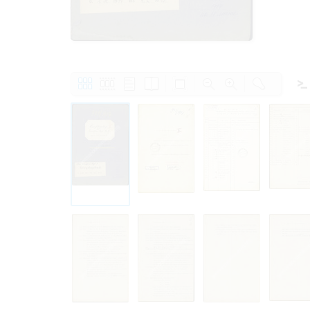
Право на ознак
принятия усло