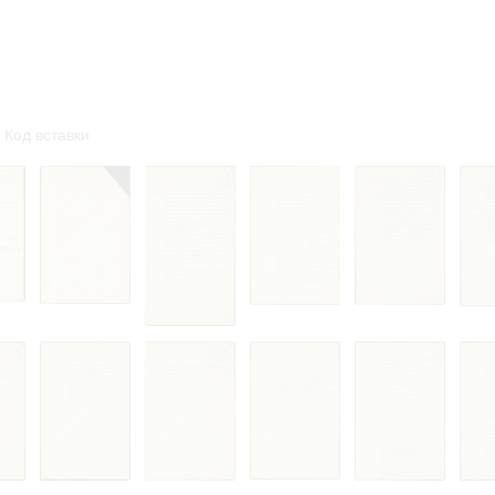
омление с документами, размещенными на сайте, возникает
вий настоящего соглашения.
Код вставки