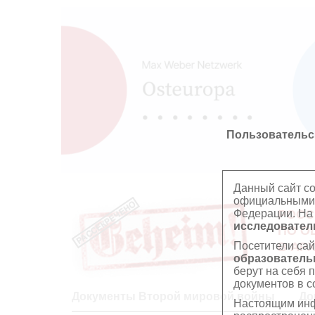
Пользовательс
Данный сайт с
официальными 
Федерации. На
РОСС
исследователь
ПО О
Посетители сай
В АР
образователь
берут на себя 
документов в с
Документы Второй мировой войны
До
Настоящим инф