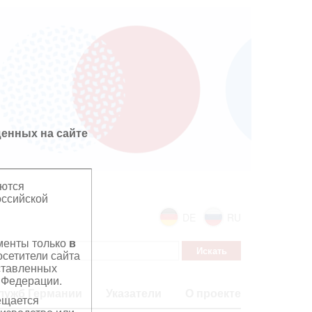
енных на сайте
яются
оссийской
DE
RU
ументы только
в
сетители сайта
дставленных
 Федерации.
лужб Германии
Указатели
О проекте
ещается