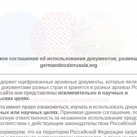
кое соглашение об использовании документов, размещ
germandocsinrussia.org
одержит оцифрованные архивные документы, которые явл
документами разных стран и хранятся в разных архивах Р
 сайте они представлены
исключительно в научных и
ИЙСКО-ГЕРМАНСКИЙ ПРОЕКТ
ских целях.
ЦИФРОВКЕ ГЕРМАНСКИХ ДОКУМЕНТОВ
та имеют право ознакомиться, изучать и использовать док
ХИВАХ РОССИЙСКОЙ ФЕДЕРАЦИИ
ных или научных целях.
Принимая данное соглашение, по
полную ответственность за незаконное использование пре
оответствии с действующим законодательством Российской
кументы Первой мировой войны
Документы спецс
ормируем, что на территории Российской Федерации запр