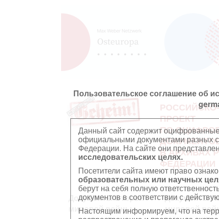
Пользовательское соглашение об и
germ
РОССИЙСКО
ПРОЕКТ
ПО ОЦИФРО
Данный сайт содержит оцифрованные
официальными документами разных ст
ДОКУМЕНТО
Федерации. На сайте они представл
В АРХИВАХ 
исследовательских целях.
ФЕДЕРАЦИИ
Посетители сайта имеют право ознако
образовательных или научных цел
берут на себя полную ответственност
документов в соответствии с действ
Документы Второй
Документы П
мировой войны
мировой вой
Настоящим информируем, что на тер