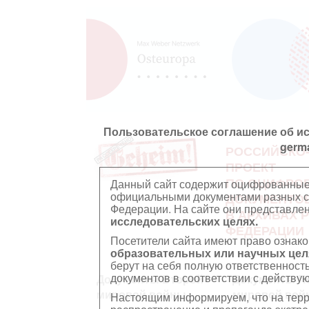
Пользовательское соглашение об и
germ
РОССИЙСКО
ПРОЕКТ
ПО ОЦИФРО
Данный сайт содержит оцифрованные
официальными документами разных ст
ДОКУМЕНТО
Федерации. На сайте они представл
В АРХИВАХ 
исследовательских целях.
ФЕДЕРАЦИИ
Посетители сайта имеют право ознако
образовательных или научных цел
берут на себя полную ответственност
документов в соответствии с действ
Документы Второй
Документы П
мировой войны
мировой вой
Настоящим информируем, что на тер