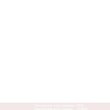
Просмотров этой страницы
1839
Просмотров всех страниц
773690