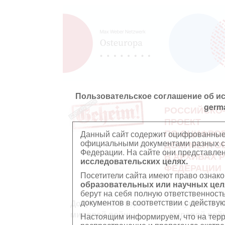
Пользовательское соглашение об и
germ
РОССИЙСКО
ПРОЕКТ
ПО ОЦИФРО
Данный сайт содержит оцифрованные
официальными документами разных ст
ДОКУМЕНТО
Федерации. На сайте они представл
В АРХИВАХ 
исследовательских целях.
ФЕДЕРАЦИИ
Посетители сайта имеют право ознако
образовательных или научных цел
берут на себя полную ответственност
документов в соответствии с действ
Документы Второй
Документы П
мировой войны
мировой вой
Настоящим информируем, что на тер